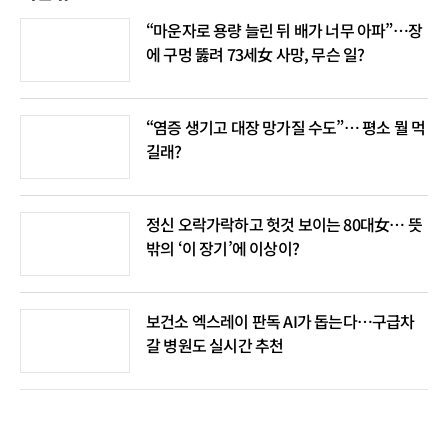
“마운자로 용량 늘린 뒤 배가 너무 아파”…장
에 구멍 뚫려 73세女 사망, 무슨 일?
“염증 생기고 대장 망가질 수도”… 평소 뭘 먹
길래?
정신 오락가락하고 헛것 보이는 80대女… 뜻
밖의 ‘이 장기’에 이상이?
보건소 엑스레이 판독 AI가 돕는다…구급차
갈 병원도 실시간 추천