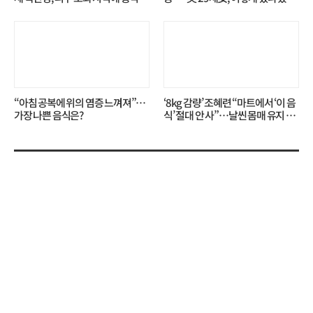
무슨 일?
니?
“아침 공복에 위의 염증 느껴져”…
‘8kg 감량’ 조혜련 “마트에서 ‘이 음
가장 나쁜 음식은?
식’ 절대 안 사”…날씬 몸매 유지 비
결?