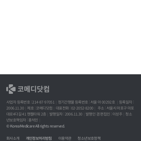
사업자 등록번호 : 214-87-97051
정기간행물 등록번호 : 서울 아 00292호
등록일자 :
2006.11.30
제호 : 코메디닷컴
대표전화 : 02-2052-8200
주소 : 서울시 마포구 마포
대로4다길 41 헨켈타워 2층
발행일자 : 2006.11.30
발행인 겸 편집인 : 이성주
청소
년보호책임자 : 홍석민
© KoreaMedicare All rights reserved.
회사소개
개인정보처리방침
이용약관
청소년보호정책