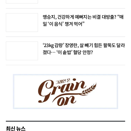
맹승지, 건강하게 예뻐지는 비결 대방출? “매
일 ‘이 음식’ 챙겨 먹어”
‘23kg 감량’ 장영란, 살 빼기 힘든 팔뚝도 달라
졌다… ‘이 솥밥’ 혈당 안정?
최신 뉴스