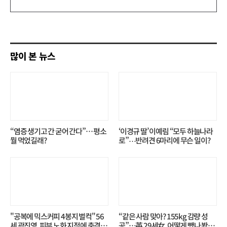
글
쓰
기
많이 본 뉴스
“염증 생기고 간 굳어 간다”… 평소
‘이경규 딸’ 이예림 “모두 하늘나라
뭘 먹었길래?
로”⋯반려견 6마리에 무슨 일이?
"공복에 믹스커피 4봉지 벌컥" 56
“같은 사람 맞아? 155kg 감량 성
세 곽진영, 피부 노화 지적에 충격…
공”…英 29세女, 어떻게 뺐나 봤더