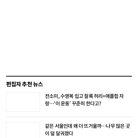
편집자 추천 뉴스
전소미, 수영복 입고 잘록 허리+애플힙 자
랑…‘이 운동’ 꾸준히 한다고?
같은 서울인데 왜 더 뜨거울까…나무 많은 곳
이 덜 달궈졌다