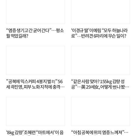
“염증 생기고 간 굳어 간다”… 평소
‘이경규 딸’ 이예림 “모두 하늘나라
뭘 먹었길래?
로”⋯반려견 6마리에 무슨 일이?
"공복에 믹스커피 4봉지 벌컥" 56
“같은 사람 맞아? 155kg 감량 성
세 곽진영, 피부 노화 지적에 충격…
공”…英 29세女, 어떻게 뺐나 봤더
무슨 일?
니?
‘8kg 감량’ 조혜련 “마트에서 ‘이 음
“아침 공복에 위의 염증 느껴져”…