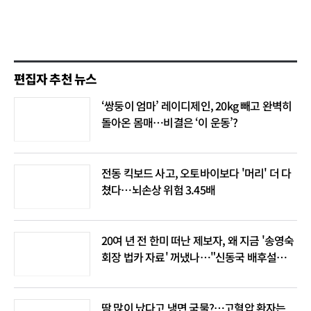
편집자 추천 뉴스
‘쌍둥이 엄마’ 레이디제인, 20kg 빼고 완벽히
돌아온 몸매…비결은 ‘이 운동’?
전동 킥보드 사고, 오토바이보다 '머리' 더 다
쳤다…뇌손상 위험 3.45배
20여 년 전 한미 떠난 제보자, 왜 지금 '송영숙
회장 법카 자료' 꺼냈나…"신동국 배후설은
음모론"
땀 많이 났다고 냉면 국물?…고혈압 환자는