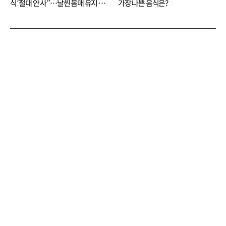
식’ 절대 안 사”…날씬 몸매 유지 비
가장 나쁜 음식은?
결?