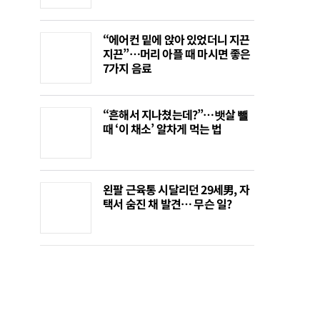
“에어컨 밑에 앉아 있었더니 지끈
지끈”…머리 아플 때 마시면 좋은
7가지 음료
“흔해서 지나쳤는데?”…뱃살 뺄
때 ‘이 채소’ 알차게 먹는 법
왼팔 근육통 시달리던 29세男, 자
택서 숨진 채 발견… 무슨 일?