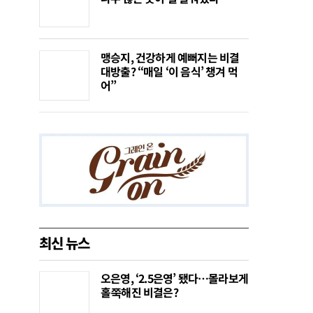
맹승지, 건강하게 예뻐지는 비결
대방출? “매일 ‘이 음식’ 챙겨 먹
어”
최신 뉴스
오은영, ‘2.5은영’ 됐다…몰라보게
홀쭉해진 비결은?