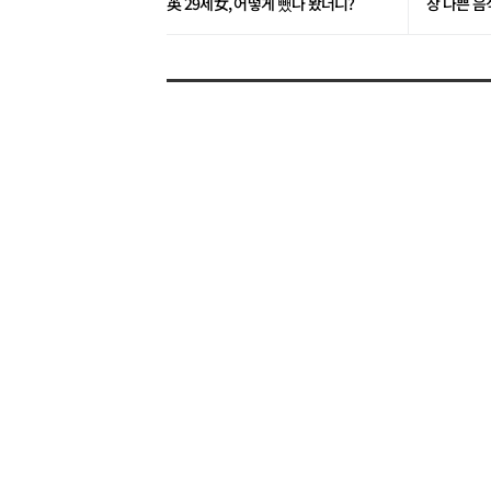
英 29세女, 어떻게 뺐나 봤더니?
장 나쁜 음