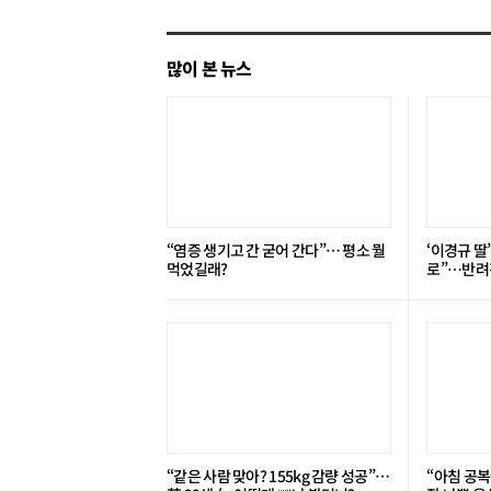
많이 본 뉴스
“염증 생기고 간 굳어 간다”… 평소 뭘
‘이경규 딸
먹었길래?
로”⋯반려견
“같은 사람 맞아? 155kg 감량 성공”…
“아침 공복