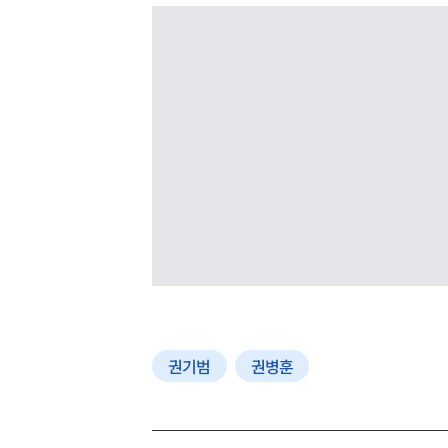
권기범
권병훈