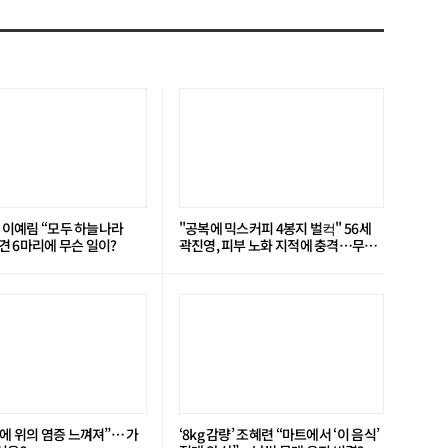
’ 이예림 “모두 하늘나라
"공복에 믹스커피 4봉지 벌컥" 56세
 6마리에 무슨 일이?
곽진영, 피부 노화 지적에 충격…무슨
일?
에 위의 염증 느껴져”… 가
‘8kg 감량’ 조혜련 “마트에서 ‘이 음식’