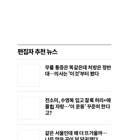
편집자 추천 뉴스
무릎 통증은 똑같은데 처방은 정반
대…의사는 '이것'부터 봤다
전소미, 수영복 입고 잘록 허리+애
플힙 자랑…‘이 운동’ 꾸준히 한다
고?
같은 서울인데 왜 더 뜨거울까…
나무 많은 곳이 덜 달궈졌다