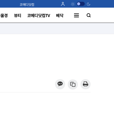
코메디닷컴
부울경
뷰티
코메디닷컴TV
베닥