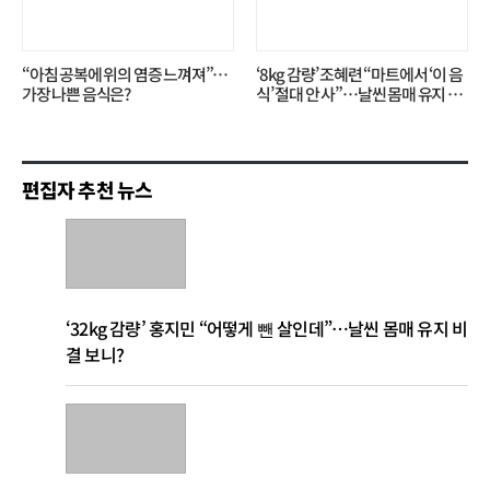
“아침 공복에 위의 염증 느껴져”…
‘8kg 감량’ 조혜련 “마트에서 ‘이 음
가장 나쁜 음식은?
식’ 절대 안 사”…날씬 몸매 유지 비
결?
편집자 추천 뉴스
‘32kg 감량’ 홍지민 “어떻게 뺀 살인데”…날씬 몸매 유지 비
결 보니?