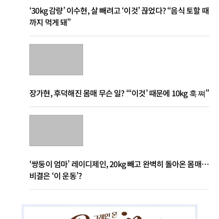
‘30kg 감량’ 이수현, 살 빼려고 ‘이것’ 끊었다? “음식 토할 때
까지 먹게 돼”
장가현, 후덕해진 몸매 무슨 일? “‘이것’ 때문에 10kg 훅 쪄”
‘쌍둥이 엄마’ 레이디제인, 20kg 빼고 완벽히 돌아온 몸매…
비결은 ‘이 운동’?