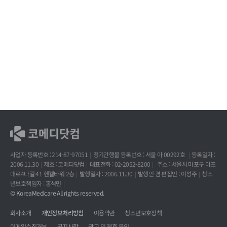
사업자 등록번호 : 214-87-97051
정기간행물 등록번호 : 서울 아 00292호
등록일자 :
2006.11.30
제호 : 코메디닷컴
대표전화 : 02-2052-8200
주소 : 서울시 마포구 마포
대로4다길 41 헨켈타워 2층
발행일자 : 2006.11.30
발행인 겸 편집인 : 이성주
청소
년보호책임자 : 홍석민
© KoreaMedicare All rights reserved.
회사소개
개인정보처리방침
이용약관
청소년보호정책
이메일수집거부
공지사항
광고 및 제휴 문의