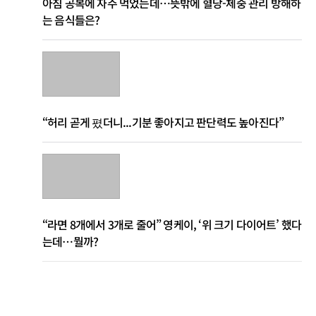
아침 공복에 자주 먹었는데…뜻밖에 혈당-체중 관리 방해하
는 음식들은?
“허리 곧게 폈더니...기분 좋아지고 판단력도 높아진다”
“라면 8개에서 3개로 줄어” 영케이, ‘위 크기 다이어트’ 했다
는데…뭘까?