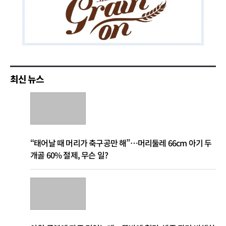
최신 뉴스
“태어날 때 머리가 축구공만 해”…머리둘레 66cm 아기 두
개골 60% 절제, 무슨 일?