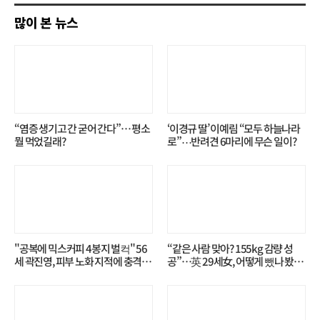
많이 본 뉴스
“염증 생기고 간 굳어 간다”… 평소
‘이경규 딸’ 이예림 “모두 하늘나라
뭘 먹었길래?
로”⋯반려견 6마리에 무슨 일이?
"공복에 믹스커피 4봉지 벌컥" 56
“같은 사람 맞아? 155kg 감량 성
세 곽진영, 피부 노화 지적에 충격…
공”…英 29세女, 어떻게 뺐나 봤더
무슨 일?
니?