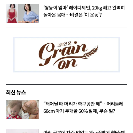
‘쌍둥이 엄마’ 레이디제인, 20kg 빼고 완벽히
돌아온 몸매…비결은 ‘이 운동’?
최신 뉴스
“태어날 때 머리가 축구공만 해”…머리둘레
66cm 아기 두개골 60% 절제, 무슨 일?
아침 공복에 자주 먹었는데…뜻밖에 혈당-체