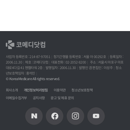
사업자 등록번호 : 214-87-97051
정기간행물 등록번호 : 서울 아 00292호
등록일자 :
2006.11.30
제호 : 코메디닷컴
대표전화 : 02-2052-8200
주소 : 서울시 마포구 마포
대로4다길 41 헨켈타워 2층
발행일자 : 2006.11.30
발행인 겸 편집인 : 이성주
청소
년보호책임자 : 홍석민
© KoreaMedicare All rights reserved.
회사소개
개인정보처리방침
이용약관
청소년보호정책
이메일수집거부
공지사항
광고 및 제휴 문의