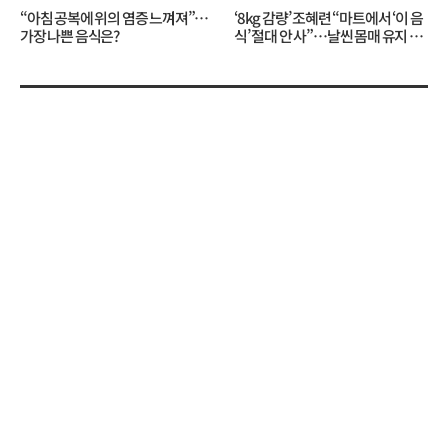
“아침 공복에 위의 염증 느껴져”…
‘8kg 감량’ 조혜련 “마트에서 ‘이 음
가장 나쁜 음식은?
식’ 절대 안 사”…날씬 몸매 유지 비
결?