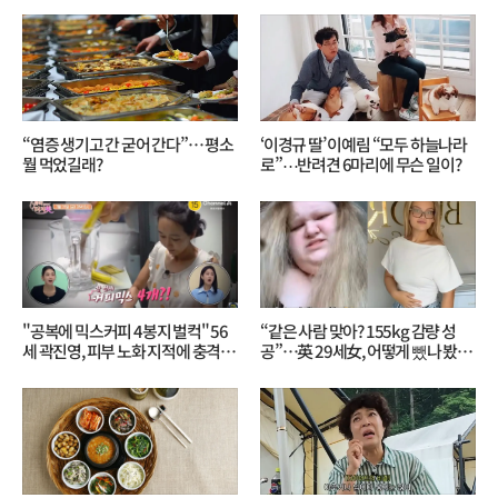
“염증 생기고 간 굳어 간다”… 평소
‘이경규 딸’ 이예림 “모두 하늘나라
뭘 먹었길래?
로”⋯반려견 6마리에 무슨 일이?
"공복에 믹스커피 4봉지 벌컥" 56
“같은 사람 맞아? 155kg 감량 성
세 곽진영, 피부 노화 지적에 충격…
공”…英 29세女, 어떻게 뺐나 봤더
무슨 일?
니?