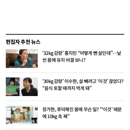
편집자 추천 뉴스
‘32kg 감량’ 홍지민 “어떻게 뺀 살인데”…날
씬 몸매 유지 비결 보니?
‘30kg 감량’ 이수현, 살 빼려고 ‘이것’ 끊었다?
“음식 토할 때까지 먹게 돼”
장가현, 후덕해진 몸매 무슨 일? “‘이것’ 때문
에 10kg 훅 쪄”