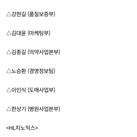
△강현길 (품질보증부)
△김대윤 (마케팅부)
△김종길 (의약사업본부)
△노승환 (경영정보팀)
△이인식 (도매사업부)
△한상기 (병원사업본부)
<HL지노믹스>