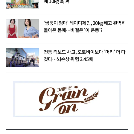
에 10kg 훅 쪄”
‘쌍둥이 엄마’ 레이디제인, 20kg 빼고 완벽히
돌아온 몸매…비결은 ‘이 운동’?
전동 킥보드 사고, 오토바이보다 '머리' 더 다
쳤다…뇌손상 위험 3.45배