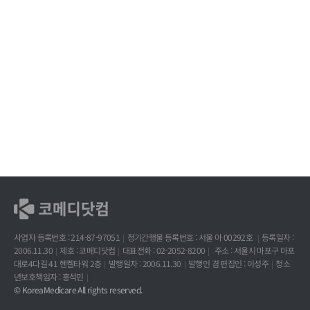
사업자 등록번호 : 214-87-97051
정기간행물 등록번호 : 서울 아 00292호
등록일자 :
2006.11.30
제호 : 코메디닷컴
대표전화 : 02-2052-8200
주소 : 서울시 마포구 마포
대로4다길 41 헨켈타워 2층
발행일자 : 2006.11.30
발행인 겸 편집인 : 이성주
청소
년보호책임자 : 홍석민
© KoreaMedicare All rights reserved.