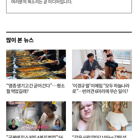
글
쓰
기
많이 본 뉴스
“염증 생기고 간 굳어 간다”… 평소
‘이경규 딸’ 이예림 “모두 하늘나라
뭘 먹었길래?
로”⋯반려견 6마리에 무슨 일이?
"공복에 믹스커피 4봉지 벌컥" 56
“같은 사람 맞아? 155kg 감량 성