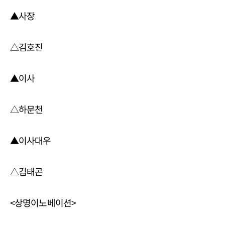
▲사장
△김호진
▲이사
△하문천
▲이사대우
△김태곤
<상명이노베이션>