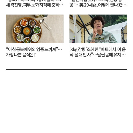
세 곽진영, 피부 노화 지적에 충격…
공”…英 29세女, 어떻게 뺐나 봤더
무슨 일?
니?
“아침 공복에 위의 염증 느껴져”…
‘8kg 감량’ 조혜련 “마트에서 ‘이 음
가장 나쁜 음식은?
식’ 절대 안 사”…날씬 몸매 유지 비
결?