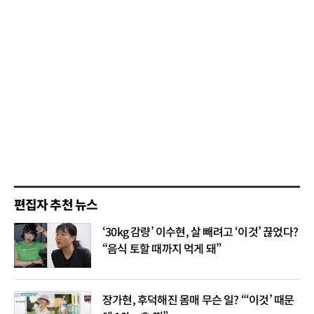
편집자 추천 뉴스
‘30kg 감량’ 이수현, 살 빼려고 ‘이것’ 끊었다?
“음식 토할 때까지 먹게 돼”
장가현, 후덕해진 몸매 무슨 일? “‘이것’ 때문