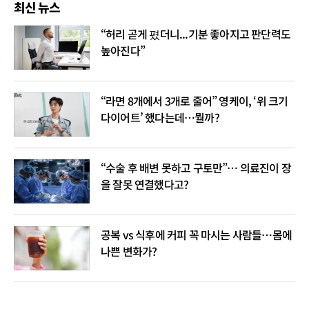
최신 뉴스
“허리 곧게 폈더니...기분 좋아지고 판단력도
높아진다”
“라면 8개에서 3개로 줄어” 영케이, ‘위 크기
다이어트’ 했다는데…뭘까?
“수술 후 배변 못하고 구토만”… 의료진이 장
을 잘못 연결했다고?
공복 vs 식후에 커피 꼭 마시는 사람들…몸에
나쁜 변화가?