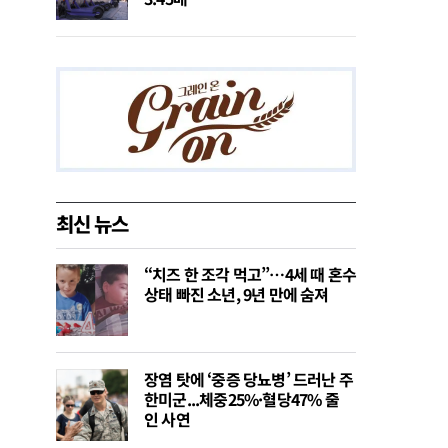
최신 뉴스
“치즈 한 조각 먹고”…4세 때 혼수
상태 빠진 소년, 9년 만에 숨져
장염 탓에 ‘중증 당뇨병’ 드러난 주
한미군...체중25%·혈당47% 줄
인 사연