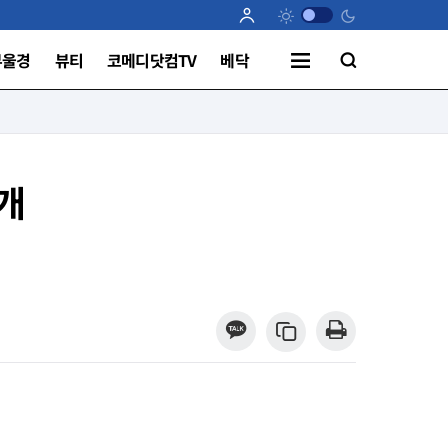
부울경
뷰티
코메디닷컴TV
베닥
공개