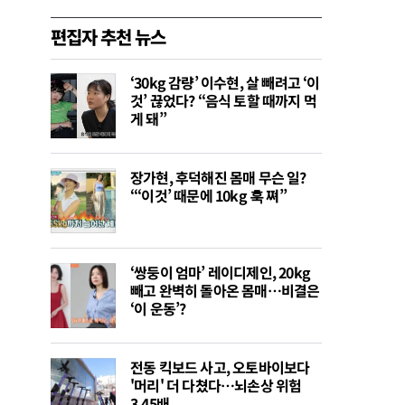
편집자 추천 뉴스
‘30kg 감량’ 이수현, 살 빼려고 ‘이
것’ 끊었다? “음식 토할 때까지 먹
게 돼”
장가현, 후덕해진 몸매 무슨 일?
“‘이것’ 때문에 10kg 훅 쪄”
‘쌍둥이 엄마’ 레이디제인, 20kg
빼고 완벽히 돌아온 몸매…비결은
‘이 운동’?
전동 킥보드 사고, 오토바이보다
'머리' 더 다쳤다…뇌손상 위험
3.45배