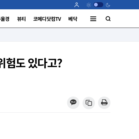
부울경
뷰티
코메디닷컴TV
베닥
 위험도 있다고?