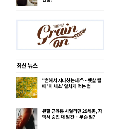
최신 뉴스
“흔해서 지나쳤는데?”…뱃살 뺄
때 ‘이 채소’ 알차게 먹는 법
왼팔 근육통 시달리던 29세男, 자
택서 숨진 채 발견… 무슨 일?