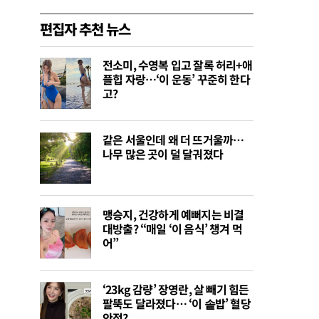
편집자 추천 뉴스
전소미, 수영복 입고 잘록 허리+애
플힙 자랑…‘이 운동’ 꾸준히 한다
고?
같은 서울인데 왜 더 뜨거울까…
나무 많은 곳이 덜 달궈졌다
맹승지, 건강하게 예뻐지는 비결
대방출? “매일 ‘이 음식’ 챙겨 먹
어”
‘23kg 감량’ 장영란, 살 빼기 힘든
팔뚝도 달라졌다… ‘이 솥밥’ 혈당
안정?