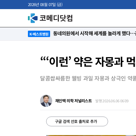
2026년 08월 07일 (금)
“절대 먼저 말하지 않아요. 대신 먼저 듣습
K-베스트병원
“‘이런’ 약은 자몽과 
달콤쌉싸름한 웰빙 과일 자몽과 상극인 약
채인택 의학 저널리스트
발행 2026.06.06 06:09
구글 검색 선호 출처로 추가