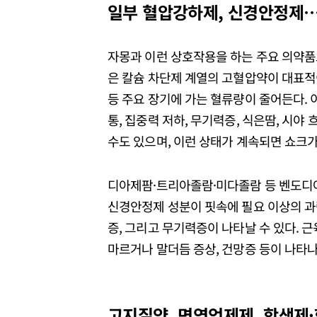
일부 혈압강하제, 신경안정제
자몽과 이런 상호작용을 하는 주요 의약품
은 칼슘 차단제 계열의 고혈압약이 대표적
등 주요 장기에 가는 혈류량이 줄어든다. 
통, 집중력 저하, 무기력증, 식은땀, 시야
수도 있으며, 이런 상태가 계속되면 쇼크가
디아제팜·트리아졸람·미다졸람 등 벤도디
신경안정제 성분이 핏속에 필요 이상의 과
증, 그리고 무기력증이 나타날 수 있다. 
마르거나 말더듬 증상, 건망증 등이 나타나
고지질약, 면역억제제, 항생제