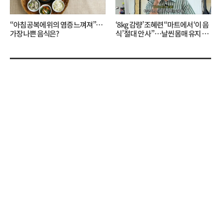
“아침 공복에 위의 염증 느껴져”…
‘8kg 감량’ 조혜련 “마트에서 ‘이 음
가장 나쁜 음식은?
식’ 절대 안 사”…날씬 몸매 유지 비
결?