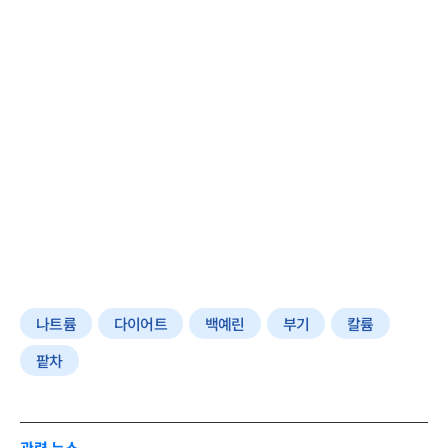
나트륨
다이어트
백예린
부기
칼륨
팥차
관련 뉴스