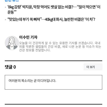
‘8kg 감량’ 박지윤, 막창 먹어도 뱃살 없는 비결?… “많이 먹으면 ‘이
운동’”
“맛있는데 부기 쏙 빠져”…40kg대 화사, 늘씬한 비결은 ‘이 차’?
이수민 기자
오늘을 더 건강하게 살 수 있는 유용한 기사를 쓰겠습니다. 국내
외를 막론한 셀럽들의 건강 비결, 새로 나온 논문 등 이슈가 되는
건강 정보를 전달합니다.
댓글
0
더 보기
댓
글
쓰
기