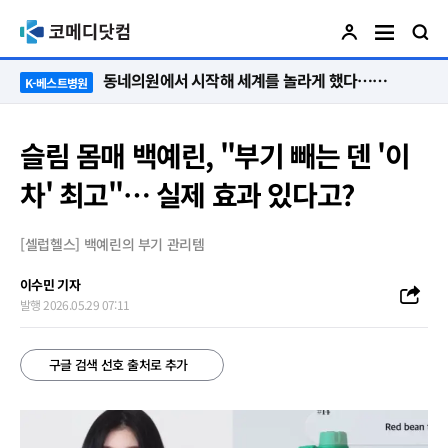
“절대 먼저 말하지 않아요. 대신 먼저 듣습니다”
K-베스트병원
슬림 몸매 백예린, "부기 빼는 덴 '이
차' 최고"… 실제 효과 있다고?
[셀럽헬스] 백예린의 부기 관리템
이수민 기자
발행 2026.05.29 07:11
구글 검색 선호 출처로 추가