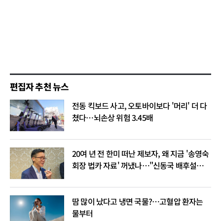
편집자 추천 뉴스
전동 킥보드 사고, 오토바이보다 '머리' 더 다
쳤다…뇌손상 위험 3.45배
20여 년 전 한미 떠난 제보자, 왜 지금 '송영숙
회장 법카 자료' 꺼냈나…"신동국 배후설은
음모론"
땀 많이 났다고 냉면 국물?…고혈압 환자는
물부터