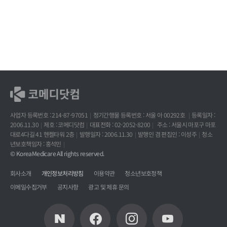
사업자 등록번호 : 214-87-97051
정기간행물 등록번호 : 서울 아 00292호
등록일자 :
2006.11.30
제호 : 코메디닷컴
대표전화 : 02-2052-8200
주소 : 서울시 마포구 마포
대로4다길 41 헨켈타워 2층
발행일자 : 2006.11.30
발행인 겸 편집인 : 이성주
청소
년보호책임자 : 홍석민
© KoreaMedicare All rights reserved.
회사소개
개인정보처리방침
이용약관
청소년보호정책
이메일수집거부
공지사항
광고 및 제휴 문의