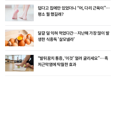
덥다고 집에만 있었더니 “어, 다리 근육이”…
평소 뭘 했길래?
달걀 덜 익혀 먹었다간…지난해 가장 많이 발
생한 식중독 '살모넬라'
“발뒤꿈치 통증, ‘이것’ 얼려 굴리세요”… 족
저근막염에 탁월한 효과