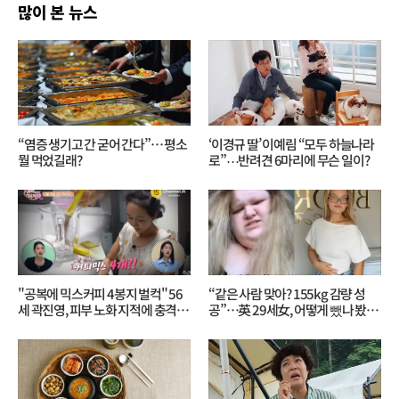
많이 본 뉴스
“염증 생기고 간 굳어 간다”… 평소
‘이경규 딸’ 이예림 “모두 하늘나라
뭘 먹었길래?
로”⋯반려견 6마리에 무슨 일이?
"공복에 믹스커피 4봉지 벌컥" 56
“같은 사람 맞아? 155kg 감량 성
세 곽진영, 피부 노화 지적에 충격…
공”…英 29세女, 어떻게 뺐나 봤더
무슨 일?
니?