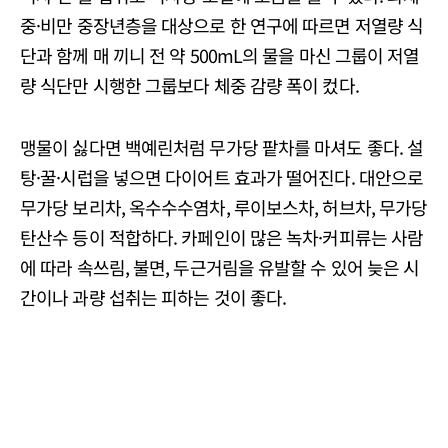
중·비만 중장년층을 대상으로 한 연구에 따르면 저열량 식
단과 함께 매 끼니 전 약 500mL의 물을 마신 그룹이 저열
량 식단만 시행한 그룹보다 체중 감량 폭이 컸다.
맹물이 싫다면 백예린처럼 무가당 팥차를 마셔도 좋다. 설
탕·꿀·시럽을 넣으면 다이어트 효과가 떨어진다. 대안으로
무가당 보리차, 옥수수수염차, 루이보스차, 허브차, 무가당
탄산수 등이 적합하다. 카페인이 많은 녹차·커피류는 사람
에 따라 속쓰림, 불면, 두근거림을 유발할 수 있어 늦은 시
간이나 과량 섭취는 피하는 것이 좋다.