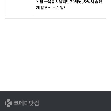
왼팔 근육통 시달리던 29세男, 자택서 숨진
채 발견… 무슨 일?