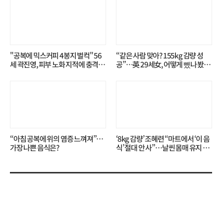
"공복에 믹스커피 4봉지 벌컥" 56
“같은 사람 맞아? 155kg 감량 성
세 곽진영, 피부 노화 지적에 충격…
공”…英 29세女, 어떻게 뺐나 봤더
무슨 일?
니?
“아침 공복에 위의 염증 느껴져”…
‘8kg 감량’ 조혜련 “마트에서 ‘이 음
가장 나쁜 음식은?
식’ 절대 안 사”…날씬 몸매 유지 비
결?