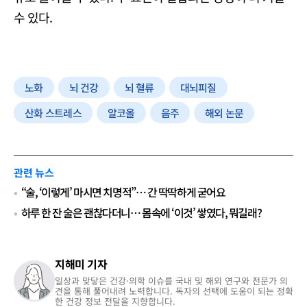
수 있다.
노화
뇌 건강
뇌 혈류
대뇌피질
산화 스트레스
알코올
음주
해외 논문
관련 뉴스
“술, ‘이렇게’ 마시면 치명적”… 간 딱딱하게 굳어요
하루 한 잔 술은 괜찮다더니… 몸속에 ‘이것’ 쌓였다, 뭐길래?
지해미 기자
일상과 맞닿은 건강·의학 이슈를 국내 및 해외 연구와 전문가 의
견을 통해 풀어내려 노력합니다. 독자의 선택에 도움이 되는 정확
한 건강 정보 전달을 지향합니다.