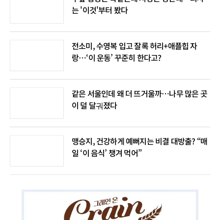
는 '이것'부터 봤다
전소미, 수영복 입고 잘록 허리+애플힙 자
랑…‘이 운동’ 꾸준히 한다고?
같은 서울인데 왜 더 뜨거울까…나무 많은 곳
이 덜 달궈졌다
맹승지, 건강하게 예뻐지는 비결 대방출? “매
일 ‘이 음식’ 챙겨 먹어”