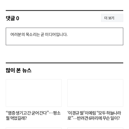
댓글
0
더 보기
댓
글
쓰
기
많이 본 뉴스
“염증 생기고 간 굳어 간다”… 평소
‘이경규 딸’ 이예림 “모두 하늘나라
뭘 먹었길래?
로”⋯반려견 6마리에 무슨 일이?