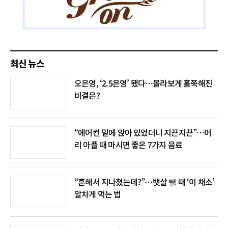
최신 뉴스
오은영, ‘2.5은영’ 됐다…몰라보게 홀쭉해진
비결은?
“에어컨 밑에 앉아 있었더니 지끈지끈”…머
리 아플 때 마시면 좋은 7가지 음료
“흔해서 지나쳤는데?”…뱃살 뺄 때 ‘이 채소’
알차게 먹는 법