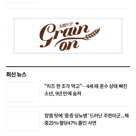
최신 뉴스
“치즈 한 조각 먹고”…4세 때 혼수 상태 빠진
소년, 9년 만에 숨져
장염 탓에 ‘중증 당뇨병’ 드러난 주한미군...체
중25%·혈당47% 줄인 사연