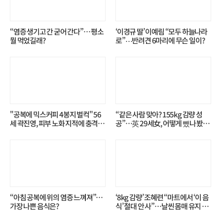
“염증 생기고 간 굳어 간다”… 평소
‘이경규 딸’ 이예림 “모두 하늘나라
뭘 먹었길래?
로”⋯반려견 6마리에 무슨 일이?
"공복에 믹스커피 4봉지 벌컥" 56
“같은 사람 맞아? 155kg 감량 성
세 곽진영, 피부 노화 지적에 충격…
공”…英 29세女, 어떻게 뺐나 봤더
무슨 일?
니?
“아침 공복에 위의 염증 느껴져”…
‘8kg 감량’ 조혜련 “마트에서 ‘이 음
가장 나쁜 음식은?
식’ 절대 안 사”…날씬 몸매 유지 비
결?