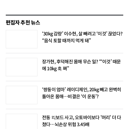
편집자 추천 뉴스
‘30kg 감량’ 이수현, 살 빼려고 ‘이것’ 끊었다?
“음식 토할 때까지 먹게 돼”
장가현, 후덕해진 몸매 무슨 일? “‘이것’ 때문
에 10kg 훅 쪄”
‘쌍둥이 엄마’ 레이디제인, 20kg 빼고 완벽히
돌아온 몸매…비결은 ‘이 운동’?
전동 킥보드 사고, 오토바이보다 '머리' 더 다
쳤다…뇌손상 위험 3.45배