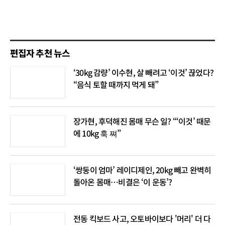
편집자 추천 뉴스
‘30kg 감량’ 이수현, 살 빼려고 ‘이것’ 끊었다?
“음식 토할 때까지 먹게 돼”
장가현, 후덕해진 몸매 무슨 일? “‘이것’ 때문
에 10kg 훅 쪄”
‘쌍둥이 엄마’ 레이디제인, 20kg 빼고 완벽히
돌아온 몸매…비결은 ‘이 운동’?
전동 킥보드 사고, 오토바이보다 '머리' 더 다