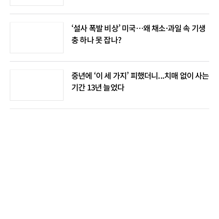
‘설사 폭발 비상’ 미국…왜 채소·과일 속 기생
충 하나 못 잡나?
중년에 ‘이 세 가지’ 피했더니...치매 없이 사는
기간 13년 늘었다