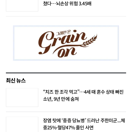
쳤다…뇌손상 위험 3.45배
최신 뉴스
“치즈 한 조각 먹고”…4세 때 혼수 상태 빠진
소년, 9년 만에 숨져
장염 탓에 ‘중증 당뇨병’ 드러난 주한미군...체
중25%·혈당47% 줄인 사연