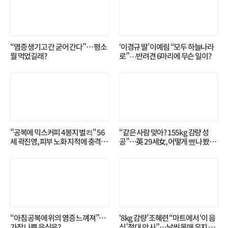
“염증 생기고 간 굳어 간다”… 평소
‘이경규 딸’ 이예림 “모두 하늘나라
뭘 먹었길래?
로”⋯반려견 6마리에 무슨 일이?
"공복에 믹스커피 4봉지 벌컥" 56
“같은 사람 맞아? 155kg 감량 성
세 곽진영, 피부 노화 지적에 충격…
공”…英 29세女, 어떻게 뺐나 봤더
무슨 일?
니?
“아침 공복에 위의 염증 느껴져”…
‘8kg 감량’ 조혜련 “마트에서 ‘이 음
가장 나쁜 음식은?
식’ 절대 안 사”…날씬 몸매 유지 비