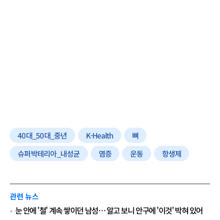
40대_50대_중년
K-Health
뼈
슈퍼박테리아_내성균
염증
운동
항생제
관련 뉴스
눈 안에 '철' 계속 쌓이던 남성… 알고 보니 안구에 '이것' 박혀 있어