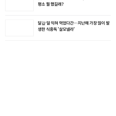
평소 뭘 했길래?
달걀 덜 익혀 먹었다간…지난해 가장 많이 발
생한 식중독 '살모넬라'