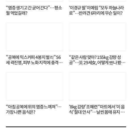
“염증 생기고 간 굳어 간다”… 평소
‘이경규 딸’ 이예림 “모두 하늘나라
뭘 먹었길래?
로”⋯반려견 6마리에 무슨 일이?
"공복에 믹스커피 4봉지 벌컥" 56
“같은 사람 맞아? 155kg 감량 성
세 곽진영, 피부 노화 지적에 충격…
공”…英 29세女, 어떻게 뺐나 봤더
무슨 일?
니?
“아침 공복에 위의 염증 느껴져”…
‘8kg 감량’ 조혜련 “마트에서 ‘이 음
가장 나쁜 음식은?
식’ 절대 안 사”…날씬 몸매 유지 비
결?