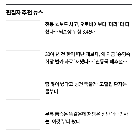
편집자 추천 뉴스
전동 킥보드 사고, 오토바이보다 '머리' 더 다
쳤다…뇌손상 위험 3.45배
20여 년 전 한미 떠난 제보자, 왜 지금 '송영숙
회장 법카 자료' 꺼냈나…"신동국 배후설은
음모론"
땀 많이 났다고 냉면 국물?…고혈압 환자는
물부터
무릎 통증은 똑같은데 처방은 정반대…의사
는 '이것'부터 봤다