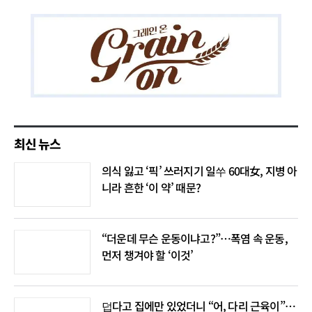
최신 뉴스
의식 잃고 ‘픽’ 쓰러지기 일쑤 60대女, 지병 아
니라 흔한 ‘이 약’ 때문?
“더운데 무슨 운동이냐고?”…폭염 속 운동,
먼저 챙겨야 할 ‘이것’
덥다고 집에만 있었더니 “어, 다리 근육이”…