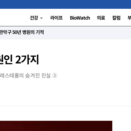
건강
라이프
BioWatch
의료
칼럼
니다”
원인 2가지
콜레스테롤의 숨겨진 진실 ③