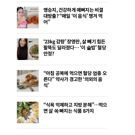
맹승지, 건강하게 예뻐지는 비결
대방출? “매일 ‘이 음식’ 챙겨 먹
어”
‘23kg 감량’ 장영란, 살 빼기 힘든
팔뚝도 달라졌다… ‘이 솥밥’ 혈당
안정?
“아침 공복에 먹으면 혈당 껑충 오
른다” 약사가 경고한 ‘의외의 음
식’
“식욕 억제하고 지방 분해”…먹으
면 살 쏙 빠지는 식품 8가지