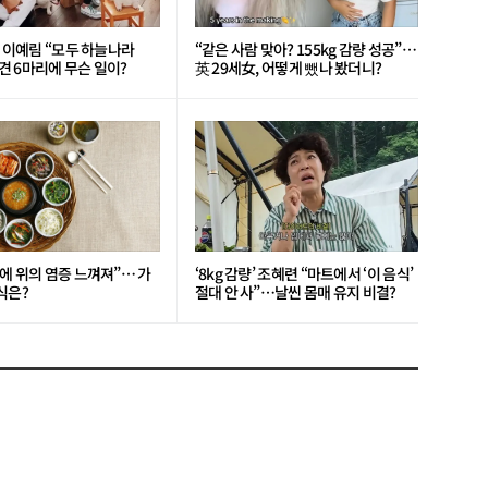
’ 이예림 “모두 하늘나라
“같은 사람 맞아? 155kg 감량 성공”…
 6마리에 무슨 일이?
英 29세女, 어떻게 뺐나 봤더니?
에 위의 염증 느껴져”… 가
‘8kg 감량’ 조혜련 “마트에서 ‘이 음식’
식은?
절대 안 사”…날씬 몸매 유지 비결?