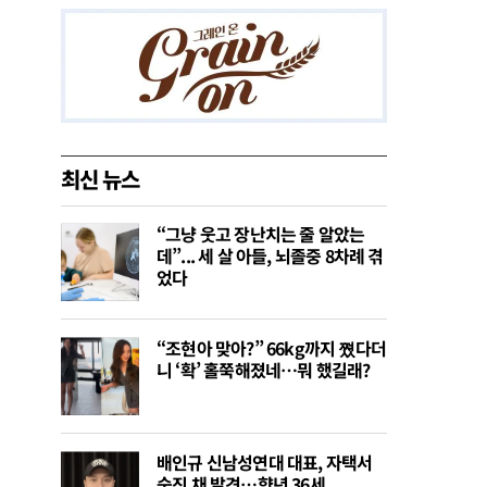
최신 뉴스
“그냥 웃고 장난치는 줄 알았는
데”... 세 살 아들, 뇌졸중 8차례 겪
었다
“조현아 맞아?” 66kg까지 쪘다더
니 ‘확’ 홀쭉해졌네⋯뭐 했길래?
배인규 신남성연대 대표, 자택서
숨진 채 발견…향년 36세