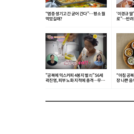
“염증 생기고 간 굳어 간다”… 평소 뭘
‘이경규 딸
먹었길래?
로”⋯반려견
"공복에 믹스커피 4봉지 벌컥" 56세
“아침 공복
곽진영, 피부 노화 지적에 충격…무슨
장 나쁜 음
일?