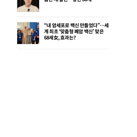
“내 암세포로 백신 만들었다”…세
계 최초 ‘맞춤형 폐암 백신’ 맞은
68세女, 효과는?