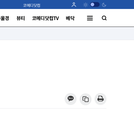
코메디닷컴
부울경
뷰티
코메디닷컴TV
베닥