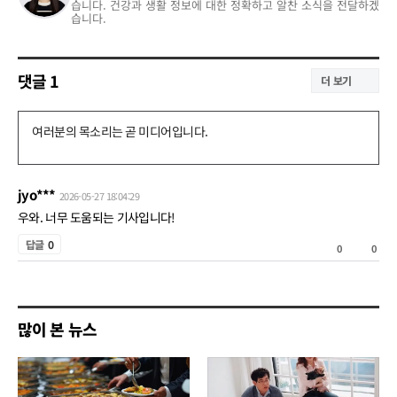
습니다. 건강과 생활 정보에 대한 정확하고 알찬 소식을 전달하겠
습니다.
댓글
1
더 보기
댓
글
쓰
jyo***
2026-05-27 18:04:29
기
우와. 너무 도움되는 기사입니다!
공
답글
0
0
0
감
비
공
많이 본 뉴스
감