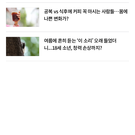
공복 vs 식후에 커피 꼭 마시는 사람들…몸에
나쁜 변화가?
여름에 흔히 듣는 ‘이 소리’ 오래 들었더
니...18세 소년, 청력 손상까지?