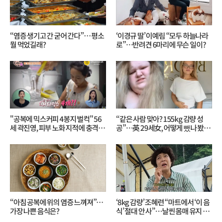
“염증 생기고 간 굳어 간다”… 평소
‘이경규 딸’ 이예림 “모두 하늘나라
뭘 먹었길래?
로”⋯반려견 6마리에 무슨 일이?
"공복에 믹스커피 4봉지 벌컥" 56
“같은 사람 맞아? 155kg 감량 성
세 곽진영, 피부 노화 지적에 충격…
공”…英 29세女, 어떻게 뺐나 봤더
무슨 일?
니?
“아침 공복에 위의 염증 느껴져”…
‘8kg 감량’ 조혜련 “마트에서 ‘이 음
가장 나쁜 음식은?
식’ 절대 안 사”…날씬 몸매 유지 비
결?