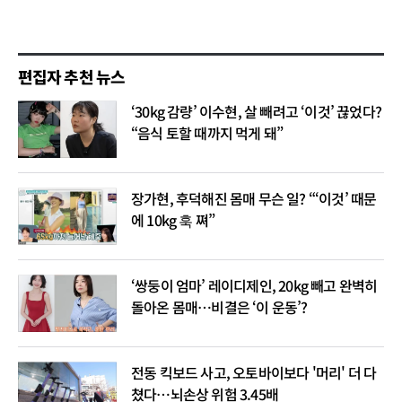
편집자 추천 뉴스
‘30kg 감량’ 이수현, 살 빼려고 ‘이것’ 끊었다?
“음식 토할 때까지 먹게 돼”
장가현, 후덕해진 몸매 무슨 일? “‘이것’ 때문
에 10kg 훅 쪄”
‘쌍둥이 엄마’ 레이디제인, 20kg 빼고 완벽히
돌아온 몸매…비결은 ‘이 운동’?
전동 킥보드 사고, 오토바이보다 '머리' 더 다
쳤다…뇌손상 위험 3.45배