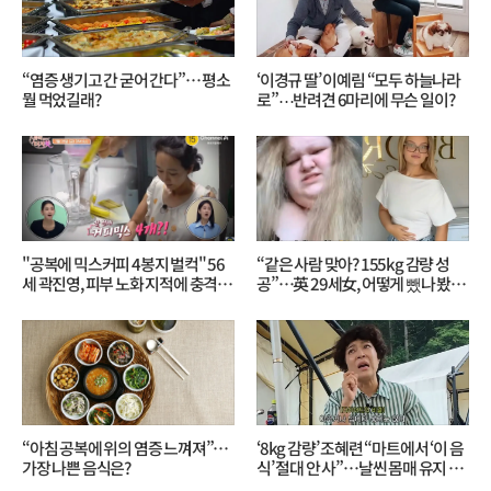
“염증 생기고 간 굳어 간다”… 평소
‘이경규 딸’ 이예림 “모두 하늘나라
뭘 먹었길래?
로”⋯반려견 6마리에 무슨 일이?
"공복에 믹스커피 4봉지 벌컥" 56
“같은 사람 맞아? 155kg 감량 성
세 곽진영, 피부 노화 지적에 충격…
공”…英 29세女, 어떻게 뺐나 봤더
무슨 일?
니?
“아침 공복에 위의 염증 느껴져”…
‘8kg 감량’ 조혜련 “마트에서 ‘이 음
가장 나쁜 음식은?
식’ 절대 안 사”…날씬 몸매 유지 비
결?