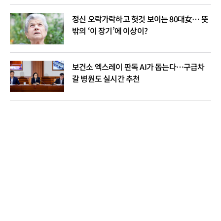
정신 오락가락하고 헛것 보이는 80대女… 뜻
밖의 ‘이 장기’에 이상이?
보건소 엑스레이 판독 AI가 돕는다…구급차
갈 병원도 실시간 추천