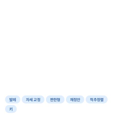
발레
자세 교정
짠한형
채정안
척추정렬
키