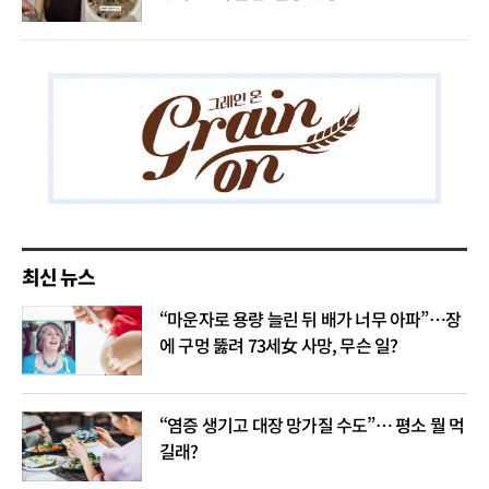
최신 뉴스
“마운자로 용량 늘린 뒤 배가 너무 아파”…장
에 구멍 뚫려 73세女 사망, 무슨 일?
“염증 생기고 대장 망가질 수도”… 평소 뭘 먹
길래?