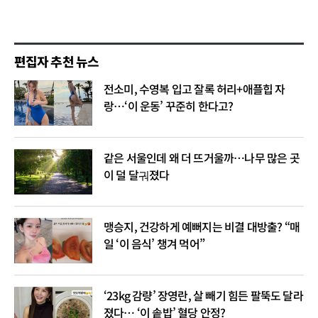
편집자 추천 뉴스
전소미, 수영복 입고 잘록 허리+애플힙 자
랑…‘이 운동’ 꾸준히 한다고?
같은 서울인데 왜 더 뜨거울까…나무 많은 곳
이 덜 달궈졌다
맹승지, 건강하게 예뻐지는 비결 대방출? “매
일 ‘이 음식’ 챙겨 먹어”
‘23kg 감량’ 장영란, 살 빼기 힘든 팔뚝도 달라
졌다… ‘이 솥밥’ 혈당 안정?