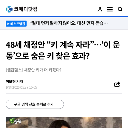
“절대 먼저 말하지 않아요. 대신 먼저 듣습니다”
K-베스트병원
48세 채정안 “키 계속 자라”…‘이 운
동’으로 숨은 키 찾은 효과?
[셀럽헬스] 채정안 키가 더 커졌다?
이보현 기자
발행 2026.05.27 15:05
구글 검색 선호 출처로 추가