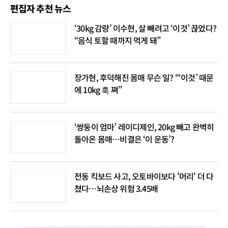
편집자 추천 뉴스
‘30kg 감량’ 이수현, 살 빼려고 ‘이것’ 끊었다?
“음식 토할 때까지 먹게 돼”
장가현, 후덕해진 몸매 무슨 일? “‘이것’ 때문
에 10kg 훅 쪄”
‘쌍둥이 엄마’ 레이디제인, 20kg 빼고 완벽히
돌아온 몸매…비결은 ‘이 운동’?
전동 킥보드 사고, 오토바이보다 '머리' 더 다
쳤다…뇌손상 위험 3.45배