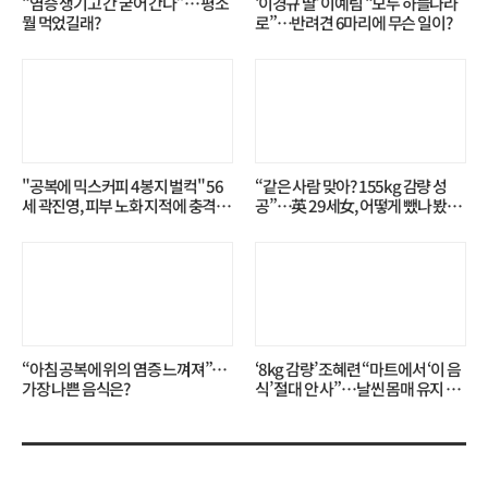
“염증 생기고 간 굳어 간다”… 평소
‘이경규 딸’ 이예림 “모두 하늘나라
뭘 먹었길래?
로”⋯반려견 6마리에 무슨 일이?
"공복에 믹스커피 4봉지 벌컥" 56
“같은 사람 맞아? 155kg 감량 성
세 곽진영, 피부 노화 지적에 충격…
공”…英 29세女, 어떻게 뺐나 봤더
무슨 일?
니?
“아침 공복에 위의 염증 느껴져”…
‘8kg 감량’ 조혜련 “마트에서 ‘이 음
가장 나쁜 음식은?
식’ 절대 안 사”…날씬 몸매 유지 비
결?