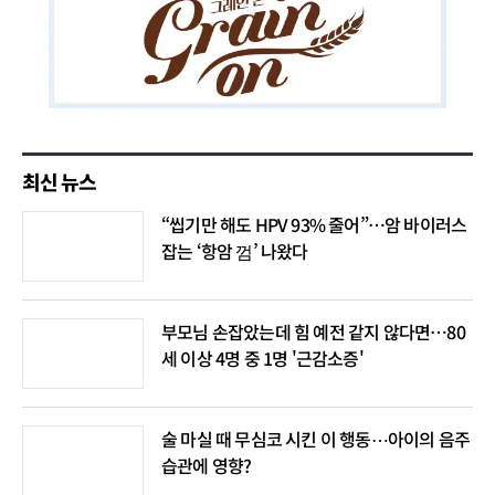
최신 뉴스
“씹기만 해도 HPV 93% 줄어”…암 바이러스
잡는 ‘항암 껌’ 나왔다
부모님 손잡았는데 힘 예전 같지 않다면…80
세 이상 4명 중 1명 '근감소증'
술 마실 때 무심코 시킨 이 행동⋯아이의 음주
습관에 영향?