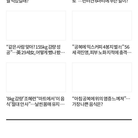
뭘 먹었길래?
로”⋯반려견 6마리에 무슨 일이?
“같은 사람 맞아? 155kg 감량 성
"공복에 믹스커피 4봉지 벌컥" 56
공”…英 29세女, 어떻게 뺐나 봤더
세 곽진영, 피부 노화 지적에 충격…
니?
무슨 일?
‘8kg 감량’ 조혜련 “마트에서 ‘이 음
“아침 공복에 위의 염증 느껴져”…
식’ 절대 안 사”…날씬 몸매 유지 비
가장 나쁜 음식은?
결?