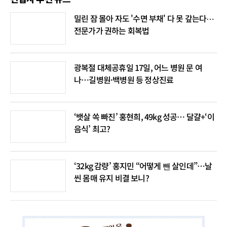
밀린 잠 몰아 자도 '수면 부채' 다 못 갚는다⋯
전문가가 권하는 회복법
광복절 대체공휴일 17일, 어느 병원 문 여
나…길병원·백병원 등 정상진료
‘뱃살 쏙 빠진’ 홍현희, 49kg 성공… 달걀+‘이
음식’ 최고?
‘32kg 감량’ 홍지민 “어떻게 뺀 살인데”…날
씬 몸매 유지 비결 보니?