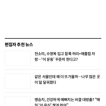
편집자 추천 뉴스
전소미, 수영복 입고 잘록 허리+애플힙 자
랑…‘이 운동’ 꾸준히 한다고?
같은 서울인데 왜 더 뜨거울까…나무 많은 곳
이 덜 달궈졌다
맹승지, 건강하게 예뻐지는 비결 대방출? “매
일 ‘이 음식’ 챙겨 먹어”