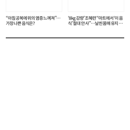
“아침 공복에 위의 염증 느껴져”…
‘8kg 감량’ 조혜련 “마트에서 ‘이 음
가장 나쁜 음식은?
식’ 절대 안 사”…날씬 몸매 유지 비
결?