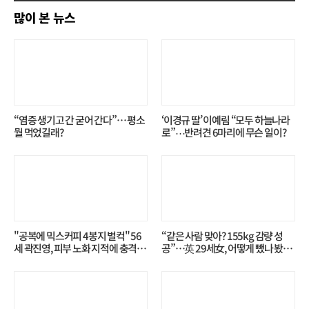
많이 본 뉴스
“염증 생기고 간 굳어 간다”… 평소
‘이경규 딸’ 이예림 “모두 하늘나라
뭘 먹었길래?
로”⋯반려견 6마리에 무슨 일이?
"공복에 믹스커피 4봉지 벌컥" 56
“같은 사람 맞아? 155kg 감량 성
세 곽진영, 피부 노화 지적에 충격…
공”…英 29세女, 어떻게 뺐나 봤더
무슨 일?
니?