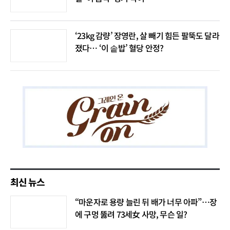
‘23kg 감량’ 장영란, 살 빼기 힘든 팔뚝도 달라
졌다… ‘이 솥밥’ 혈당 안정?
최신 뉴스
“마운자로 용량 늘린 뒤 배가 너무 아파”…장
에 구멍 뚫려 73세女 사망, 무슨 일?