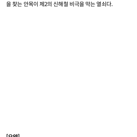
을 찾는 안목이 제2의 신해철 비극을 막는 열쇠다.
[요약]