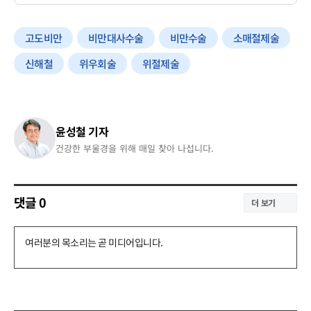
고도비만
비만대사수술
비만수술
소매절제술
신해철
위우회술
위절제술
윤성철 기자
건강한 부울경을 위해 매일 찾아 나섭니다.
댓글
0
더 보기
댓
글
쓰
기