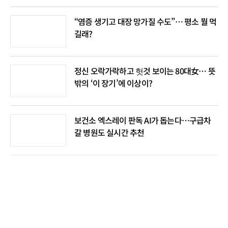
“염증 생기고 대장 망가질 수도”… 평소 뭘 먹
길래?
정신 오락가락하고 헛것 보이는 80대女… 뜻
밖의 ‘이 장기’에 이상이?
보건소 엑스레이 판독 AI가 돕는다…구급차
갈 병원도 실시간 추천