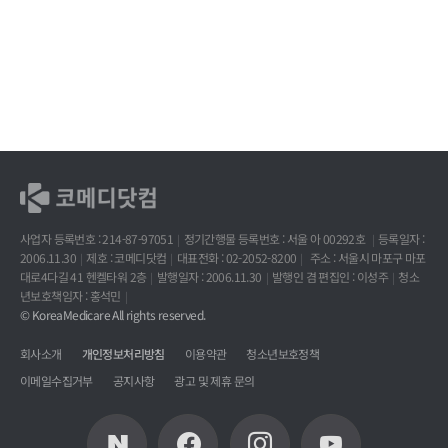
사업자 등록번호 : 214-87-97051
정기간행물 등록번호 : 서울 아 00292호
등록일자 :
2006.11.30
제호 : 코메디닷컴
대표전화 : 02-2052-8200
주소 : 서울시 마포구 마포
대로4다길 41 헨켈타워 2층
발행일자 : 2006.11.30
발행인 겸 편집인 : 이성주
청소
년보호책임자 : 홍석민
© KoreaMedicare All rights reserved.
회사소개
개인정보처리방침
이용약관
청소년보호정책
이메일수집거부
공지사항
광고 및 제휴 문의