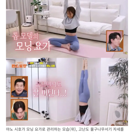
야노 시호가 모닝 요가로 관리하는 모습(위), 고난도 물구나무서기 자세를