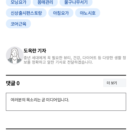
모닝요가
몸매관리
물구나무서기
신상출시편스토랑
아침요가
야노시호
코어근육
도옥란 기자
중년 세대에게 꼭 필요한 뷰티, 건강, 다이어트 등 다양한 생활 정
보를 정확하고 알찬 기사로 전달하겠습니다.
댓글
0
더 보기
댓
글
쓰
기