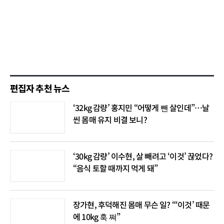
편집자 추천 뉴스
‘32kg 감량’ 홍지민 “어떻게 뺀 살인데”…날
씬 몸매 유지 비결 보니?
‘30kg 감량’ 이수현, 살 빼려고 ‘이것’ 끊었다?
“음식 토할 때까지 먹게 돼”
장가현, 후덕해진 몸매 무슨 일? “‘이것’ 때문
에 10kg 훅 쪄”