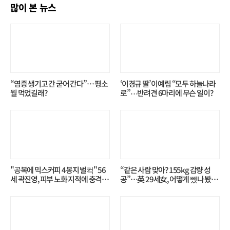
많이 본 뉴스
“염증 생기고 간 굳어 간다”… 평소
‘이경규 딸’ 이예림 “모두 하늘나라
뭘 먹었길래?
로”⋯반려견 6마리에 무슨 일이?
"공복에 믹스커피 4봉지 벌컥" 56
“같은 사람 맞아? 155kg 감량 성
세 곽진영, 피부 노화 지적에 충격…
공”…英 29세女, 어떻게 뺐나 봤더
무슨 일?
니?