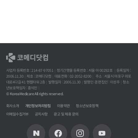
사업자 등록번호 : 214-87-97051
정기간행물 등록번호 : 서울 아 00292호
등록일자 :
2006.11.30
제호 : 코메디닷컴
대표전화 : 02-2052-8200
주소 : 서울시 마포구 마포
대로4다길 41 헨켈타워 2층
발행일자 : 2006.11.30
발행인 겸 편집인 : 이성주
청소
년보호책임자 : 홍석민
© KoreaMedicare All rights reserved.
회사소개
개인정보처리방침
이용약관
청소년보호정책
이메일수집거부
공지사항
광고 및 제휴 문의