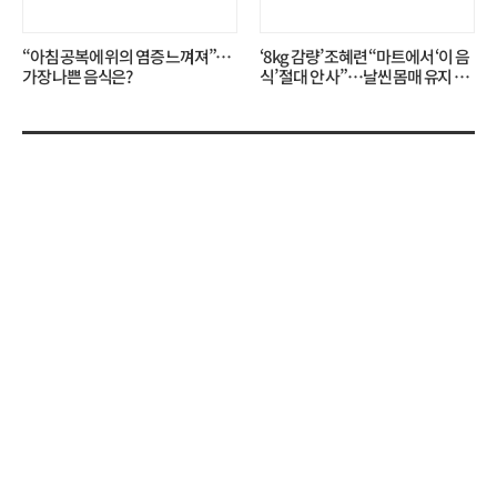
“아침 공복에 위의 염증 느껴져”…
‘8kg 감량’ 조혜련 “마트에서 ‘이 음
가장 나쁜 음식은?
식’ 절대 안 사”…날씬 몸매 유지 비
결?