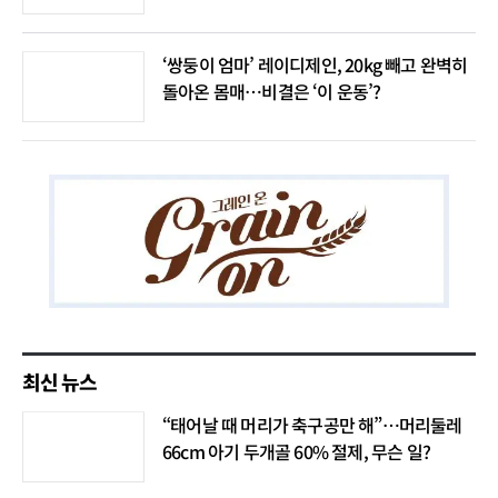
‘쌍둥이 엄마’ 레이디제인, 20kg 빼고 완벽히
돌아온 몸매…비결은 ‘이 운동’?
최신 뉴스
“태어날 때 머리가 축구공만 해”…머리둘레
66cm 아기 두개골 60% 절제, 무슨 일?