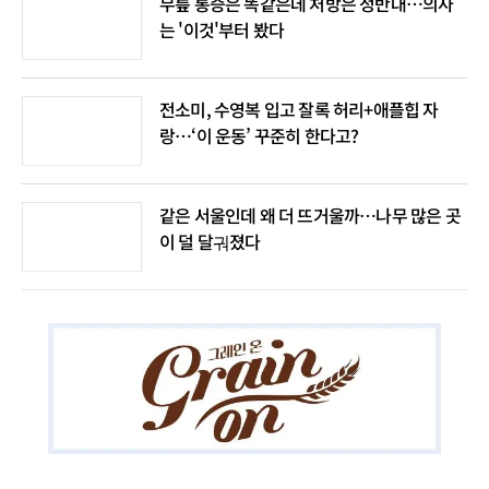
무릎 통증은 똑같은데 처방은 정반대…의사
는 '이것'부터 봤다
전소미, 수영복 입고 잘록 허리+애플힙 자
랑…‘이 운동’ 꾸준히 한다고?
같은 서울인데 왜 더 뜨거울까…나무 많은 곳
이 덜 달궈졌다