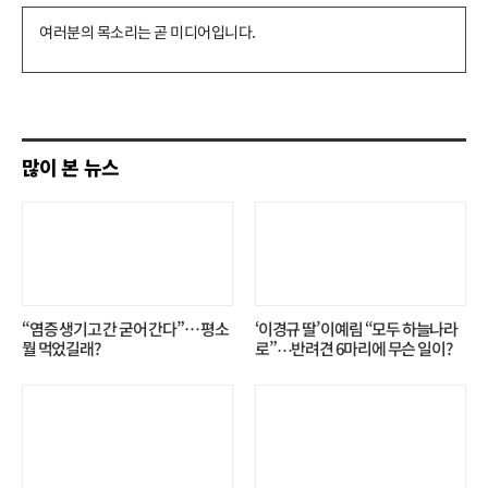
댓
글
쓰
기
많이 본 뉴스
“염증 생기고 간 굳어 간다”… 평소
‘이경규 딸’ 이예림 “모두 하늘나라
뭘 먹었길래?
로”⋯반려견 6마리에 무슨 일이?