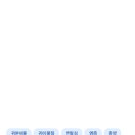
귀분비물
귀이물질
연필심
염증
종양