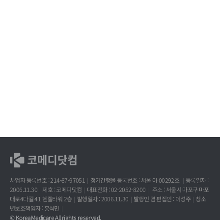
사업자 등록번호 : 214-87-97051
정기간행물 등록번호 : 서울 아 00292호
등록일자 :
2006.11.30
제호 : 코메디닷컴
대표전화 : 02-2052-8200
주소 : 서울시 마포구 마포
대로4다길 41 헨켈타워 2층
발행일자 : 2006.11.30
발행인 겸 편집인 : 이성주
청소
년보호책임자 : 홍석민
© KoreaMedicare All rights reserved.