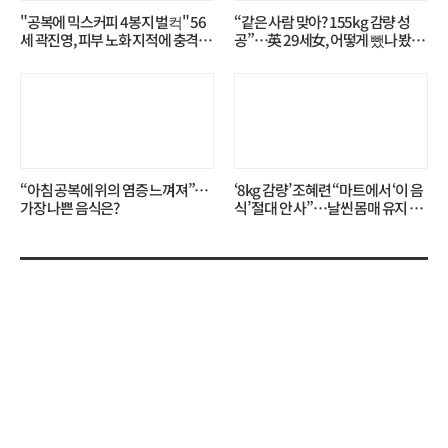
"공복에 믹스커피 4봉지 벌컥" 56
“같은 사람 맞아? 155kg 감량 성
세 곽진영, 피부 노화 지적에 충격…
공”…英 29세女, 어떻게 뺐나 봤더
무슨 일?
니?
“아침 공복에 위의 염증 느껴져”…
‘8kg 감량’ 조혜련 “마트에서 ‘이 음
가장 나쁜 음식은?
식’ 절대 안 사”…날씬 몸매 유지 비
결?