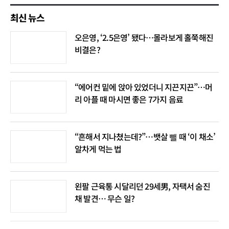
최신 뉴스
오은영, ‘2.5은영’ 됐다…몰라보게 홀쭉해진
비결은?
“에어컨 밑에 앉아 있었더니 지끈지끈”…머
리 아플 때 마시면 좋은 7가지 음료
“흔해서 지나쳤는데?”…뱃살 뺄 때 ‘이 채소’
알차게 먹는 법
왼팔 근육통 시달리던 29세男, 자택서 숨진
채 발견… 무슨 일?