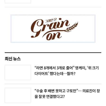
최신 뉴스
“라면 8개에서 3개로 줄어” 영케이, ‘위 크기
다이어트’ 했다는데…뭘까?
“수술 후 배변 못하고 구토만”… 의료진이 장
을 잘못 연결했다고?