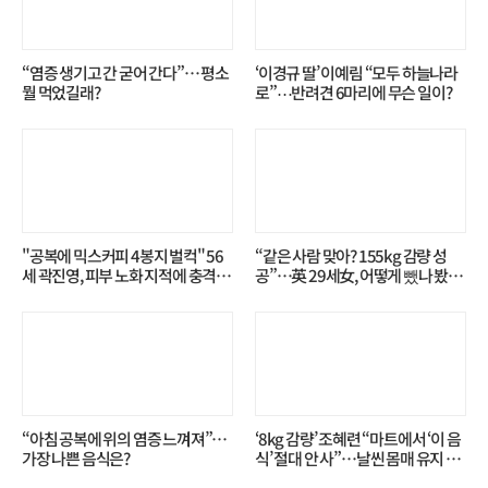
“염증 생기고 간 굳어 간다”… 평소
‘이경규 딸’ 이예림 “모두 하늘나라
뭘 먹었길래?
로”⋯반려견 6마리에 무슨 일이?
"공복에 믹스커피 4봉지 벌컥" 56
“같은 사람 맞아? 155kg 감량 성
세 곽진영, 피부 노화 지적에 충격…
공”…英 29세女, 어떻게 뺐나 봤더
무슨 일?
니?
“아침 공복에 위의 염증 느껴져”…
‘8kg 감량’ 조혜련 “마트에서 ‘이 음
가장 나쁜 음식은?
식’ 절대 안 사”…날씬 몸매 유지 비
결?