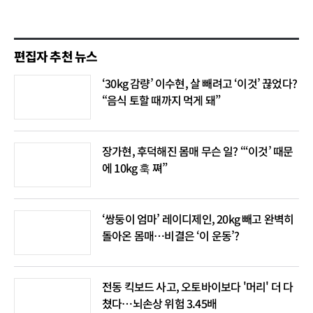
편집자 추천 뉴스
‘30kg 감량’ 이수현, 살 빼려고 ‘이것’ 끊었다?
“음식 토할 때까지 먹게 돼”
장가현, 후덕해진 몸매 무슨 일? “‘이것’ 때문
에 10kg 훅 쪄”
‘쌍둥이 엄마’ 레이디제인, 20kg 빼고 완벽히
돌아온 몸매…비결은 ‘이 운동’?
전동 킥보드 사고, 오토바이보다 '머리' 더 다
쳤다…뇌손상 위험 3.45배