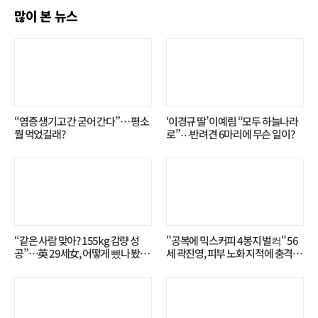
많이 본 뉴스
“염증 생기고 간 굳어 간다”… 평소
‘이경규 딸’ 이예림 “모두 하늘나라
뭘 먹었길래?
로”⋯반려견 6마리에 무슨 일이?
“같은 사람 맞아? 155kg 감량 성
"공복에 믹스커피 4봉지 벌컥" 56
공”…英 29세女, 어떻게 뺐나 봤더
세 곽진영, 피부 노화 지적에 충격…
니?
무슨 일?