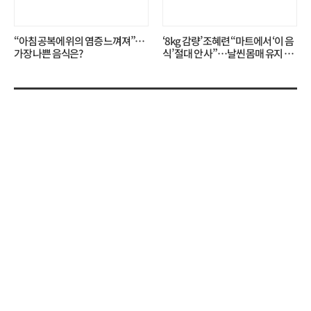
“아침 공복에 위의 염증 느껴져”…
‘8kg 감량’ 조혜련 “마트에서 ‘이 음
가장 나쁜 음식은?
식’ 절대 안 사”…날씬 몸매 유지 비
결?