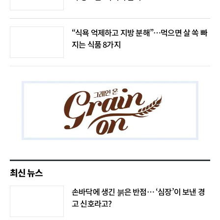
“식욕 억제하고 지방 분해”…먹으면 살 쏙 빠
지는 식품 8가지
최신 뉴스
손바닥에 생긴 붉은 반점… ‘심장’이 보낸 경
고 신호라고?