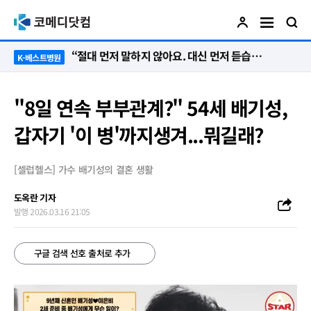
“절대 먼저 말하지 않아요. 대신 먼저 듣습니다”
K-베스트병원
"8일 연속 부부관계?" 54세 배기성,
갑자기 '이 병'까지생겨...뭐길래?
[셀럽헬스] 가수 배기성의 결혼 생활
도옥란 기자
발행 2026.03.16 21:05
구글 검색 선호 출처로 추가