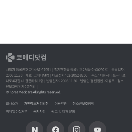
사업자 등록번호 : 214-87-97051
정기간행물 등록번호 : 서울 아 00292호
등록일자 :
2006.11.30
제호 : 코메디닷컴
대표전화 : 02-2052-8200
주소 : 서울시 마포구 마포
대로4다길 41 헨켈타워 2층
발행일자 : 2006.11.30
발행인 겸 편집인 : 이성주
청소
년보호책임자 : 홍석민
© KoreaMedicare All rights reserved.
회사소개
개인정보처리방침
이용약관
청소년보호정책
이메일수집거부
공지사항
광고 및 제휴 문의