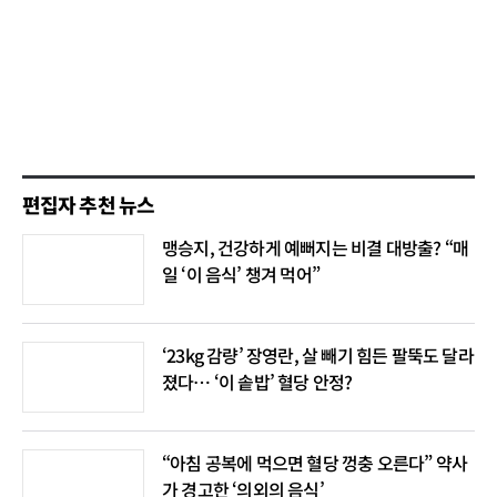
편집자 추천 뉴스
맹승지, 건강하게 예뻐지는 비결 대방출? “매
일 ‘이 음식’ 챙겨 먹어”
‘23kg 감량’ 장영란, 살 빼기 힘든 팔뚝도 달라
졌다… ‘이 솥밥’ 혈당 안정?
“아침 공복에 먹으면 혈당 껑충 오른다” 약사
가 경고한 ‘의외의 음식’