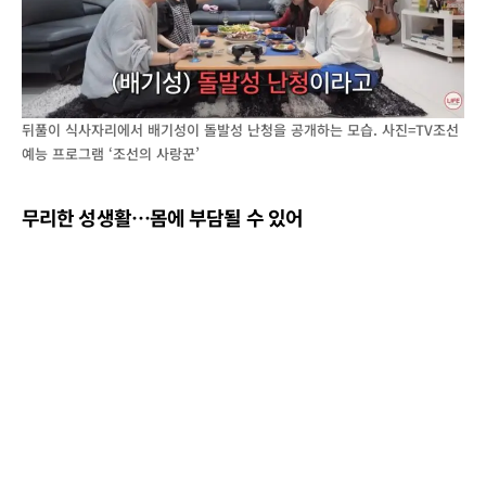
뒤풀이 식사자리에서 배기성이 돌발성 난청을 공개하는 모습. 사진=TV조선
예능 프로그램 ‘조선의 사랑꾼’
무리한
성생활
…
몸에
부담될
수
있어