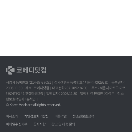
사업자 등록번호 : 214-87-97051
정기간행물 등록번호 : 서울 아 00292호
등록일자 :
2006.11.30
제호 : 코메디닷컴
대표전화 : 02-2052-8200
주소 : 서울시 마포구 마포
대로4다길 41 헨켈타워 2층
발행일자 : 2006.11.30
발행인 겸 편집인 : 이성주
청소
년보호책임자 : 홍석민
© KoreaMedicare All rights reserved.
회사소개
개인정보처리방침
이용약관
청소년보호정책
이메일수집거부
공지사항
광고 및 제휴 문의