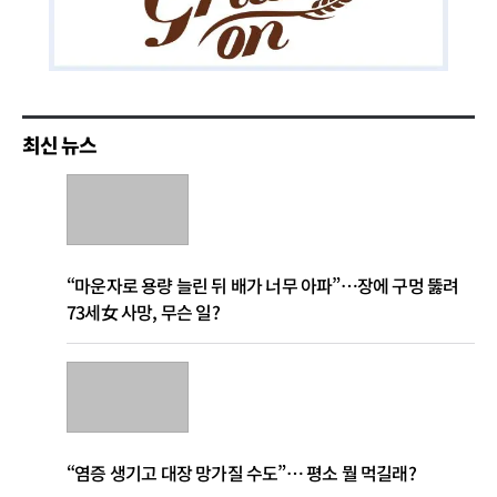
최신 뉴스
“마운자로 용량 늘린 뒤 배가 너무 아파”…장에 구멍 뚫려
73세女 사망, 무슨 일?
“염증 생기고 대장 망가질 수도”… 평소 뭘 먹길래?