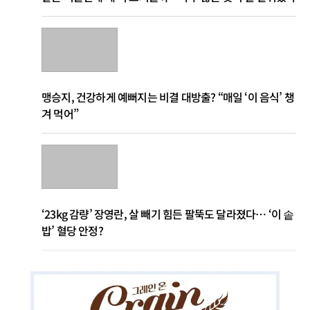
맹승지, 건강하게 예뻐지는 비결 대방출? “매일 ‘이 음식’ 챙
겨 먹어”
‘23kg 감량’ 장영란, 살 빼기 힘든 팔뚝도 달라졌다… ‘이 솥
밥’ 혈당 안정?