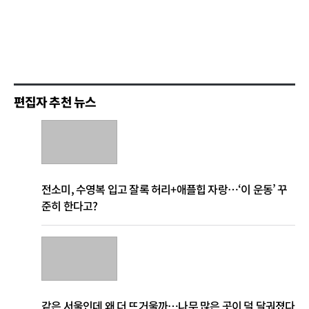
편집자 추천 뉴스
전소미, 수영복 입고 잘록 허리+애플힙 자랑…‘이 운동’ 꾸
준히 한다고?
같은 서울인데 왜 더 뜨거울까…나무 많은 곳이 덜 달궈졌다