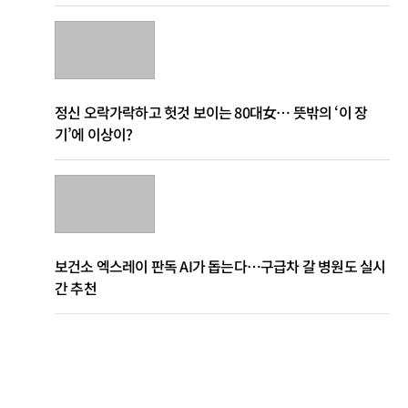
정신 오락가락하고 헛것 보이는 80대女… 뜻밖의 ‘이 장
기’에 이상이?
보건소 엑스레이 판독 AI가 돕는다…구급차 갈 병원도 실시
간 추천