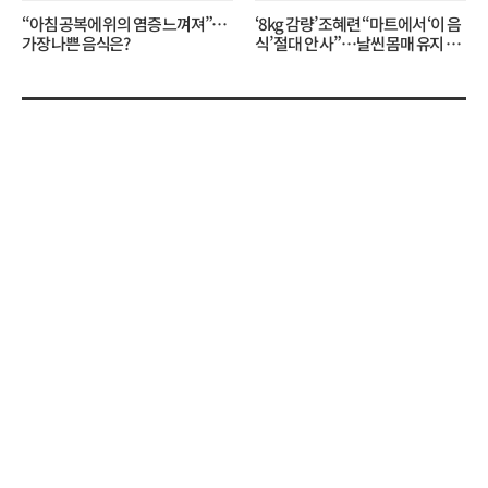
“아침 공복에 위의 염증 느껴져”…
‘8kg 감량’ 조혜련 “마트에서 ‘이 음
가장 나쁜 음식은?
식’ 절대 안 사”…날씬 몸매 유지 비
결?