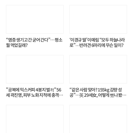
“염증 생기고 간 굳어 간다”… 평소
‘이경규 딸’ 이예림 “모두 하늘나라
뭘 먹었길래?
로”⋯반려견 6마리에 무슨 일이?
"공복에 믹스커피 4봉지 벌컥" 56
“같은 사람 맞아? 155kg 감량 성
세 곽진영, 피부 노화 지적에 충격…
공”…英 29세女, 어떻게 뺐나 봤더
무슨 일?
니?