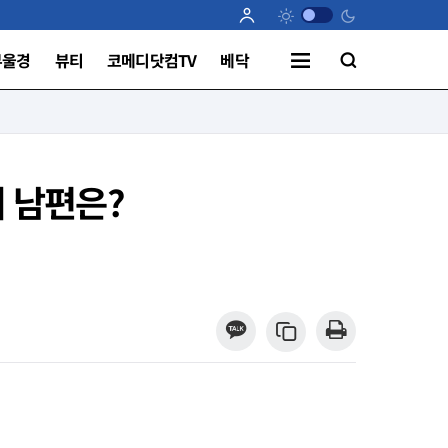
부울경
뷰티
코메디닷컴TV
베닥
 남편은?