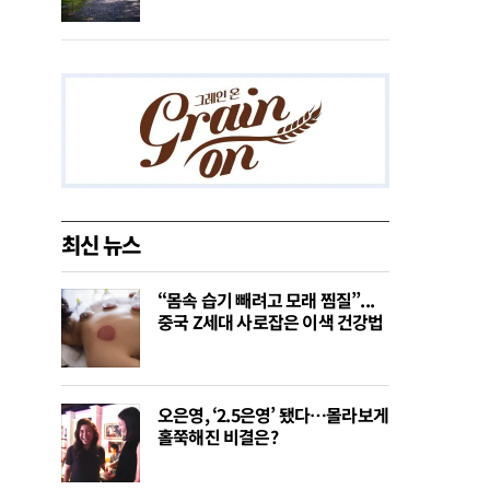
최신 뉴스
“몸속 습기 빼려고 모래 찜질”...
중국 Z세대 사로잡은 이색 건강법
오은영, ‘2.5은영’ 됐다…몰라보게
홀쭉해진 비결은?