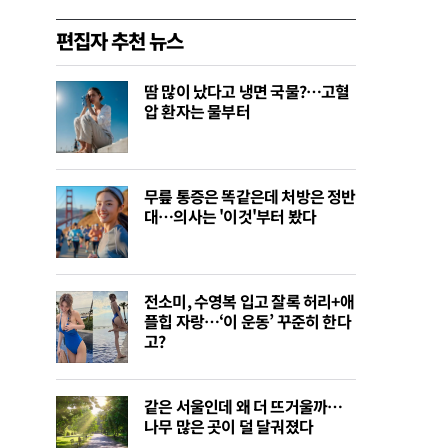
편집자 추천 뉴스
땀 많이 났다고 냉면 국물?…고혈
압 환자는 물부터
무릎 통증은 똑같은데 처방은 정반
대…의사는 '이것'부터 봤다
전소미, 수영복 입고 잘록 허리+애
플힙 자랑…‘이 운동’ 꾸준히 한다
고?
같은 서울인데 왜 더 뜨거울까…
나무 많은 곳이 덜 달궈졌다