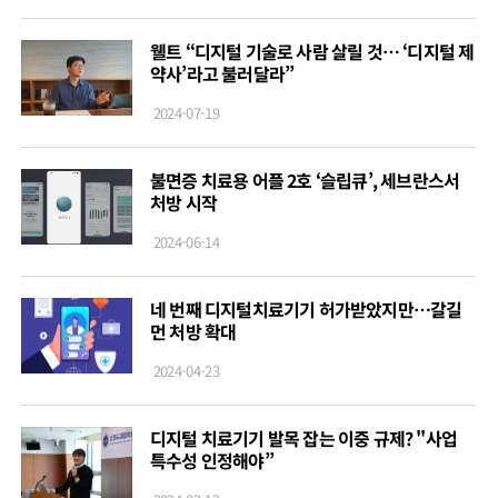
웰트 “디지털 기술로 사람 살릴 것… ‘디지털 제
약사’라고 불러달라”
2024-07-19
불면증 치료용 어플 2호 ‘슬립큐’, 세브란스서
처방 시작
2024-06-14
네 번째 디지털치료기기 허가받았지만…갈길
먼 처방 확대
2024-04-23
디지털 치료기기 발목 잡는 이중 규제? "사업
특수성 인정해야”