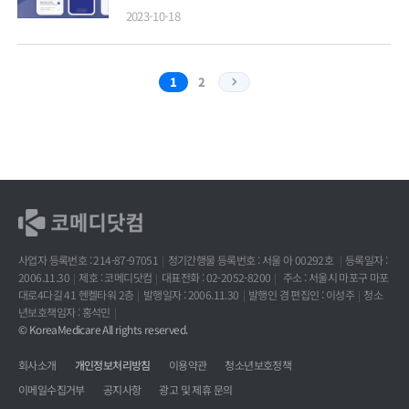
2023-10-18
1
2
사업자 등록번호 : 214-87-97051
정기간행물 등록번호 : 서울 아 00292호
등록일자 :
2006.11.30
제호 : 코메디닷컴
대표전화 : 02-2052-8200
주소 : 서울시 마포구 마포
대로4다길 41 헨켈타워 2층
발행일자 : 2006.11.30
발행인 겸 편집인 : 이성주
청소
년보호책임자 : 홍석민
© KoreaMedicare All rights reserved.
회사소개
개인정보처리방침
이용약관
청소년보호정책
이메일수집거부
공지사항
광고 및 제휴 문의