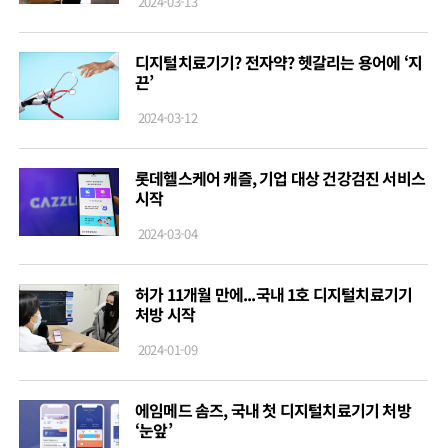
2024-03-13
디지털치료기기? 전자약? 헷갈리는 용어에 ‘지
끈’
2024-03-12
롯데헬스케어 캐즐, 기업 대상 건강검진 서비스
시작
2024-03-04
허가 11개월 만에...국내 1호 디지털치료기기
처방 시작
2024-01-09
에임메드 솜즈, 국내 첫 디지털치료기기 처방
‘눈앞’