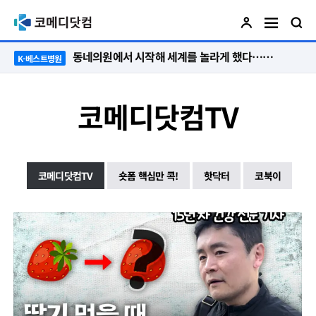
동네의원에서 시작해 세계를 놀라게 했다…관악구 50년 병원의 기적
K-베스트병원
코메디닷컴TV
코메디닷컴TV
숏폼 핵심만 콕!
핫닥터
코북이