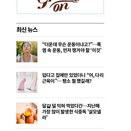
최신 뉴스
“더운데 무슨 운동이냐고?”…폭
염 속 운동, 먼저 챙겨야 할 ‘이것’
덥다고 집에만 있었더니 “어, 다리
근육이”… 평소 뭘 했길래?
달걀 덜 익혀 먹었다간…지난해
가장 많이 발생한 식중독 '살모넬
라'