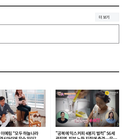
더 보기
’ 이예림 “모두 하늘나라
"공복에 믹스커피 4봉지 벌컥" 56세
 6마리에 무슨 일이?
곽진영, 피부 노화 지적에 충격…무슨