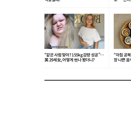
“같은 사람 맞아? 155kg 감량 성공”…
“아침 공복
英 29세女, 어떻게 뺐나 봤더니?
장 나쁜 음