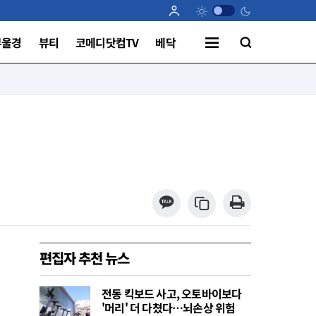
부울경
뷰티
코메디닷컴TV
베닥
편집자 추천 뉴스
전동 킥보드 사고, 오토바이보다
'머리' 더 다쳤다…뇌손상 위험