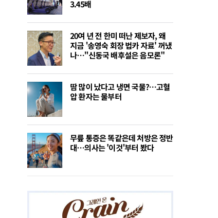
3.45배
20여 년 전 한미 떠난 제보자, 왜
지금 '송영숙 회장 법카 자료' 꺼냈
나…"신동국 배후설은 음모론"
땀 많이 났다고 냉면 국물?…고혈
압 환자는 물부터
무릎 통증은 똑같은데 처방은 정반
대…의사는 '이것'부터 봤다