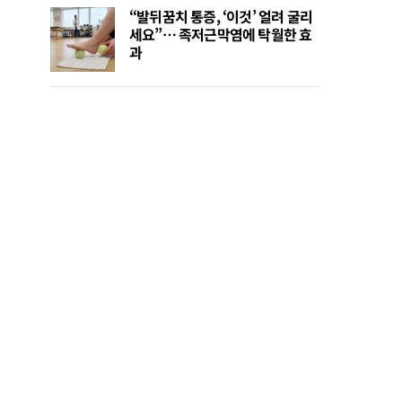
“발뒤꿈치 통증, ‘이것’ 얼려 굴리
세요”… 족저근막염에 탁월한 효
과