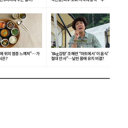
일?
에 위의 염증 느껴져”… 가
‘8kg 감량’ 조혜련 “마트에서 ‘이 음식’
식은?
절대 안 사”…날씬 몸매 유지 비결?