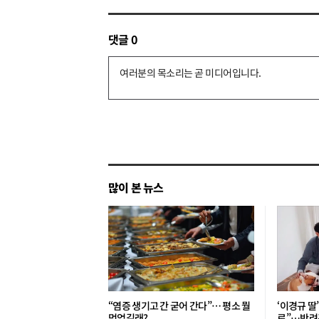
댓글
0
댓
글
쓰
기
많이 본 뉴스
“염증 생기고 간 굳어 간다”… 평소 뭘
‘이경규 딸
먹었길래?
로”⋯반려견