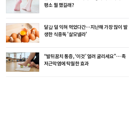
평소 뭘 했길래?
달걀 덜 익혀 먹었다간…지난해 가장 많이 발
생한 식중독 '살모넬라'
“발뒤꿈치 통증, ‘이것’ 얼려 굴리세요”… 족
저근막염에 탁월한 효과