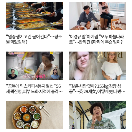
“염증 생기고 간 굳어 간다”… 평소
‘이경규 딸’ 이예림 “모두 하늘나라
뭘 먹었길래?
로”⋯반려견 6마리에 무슨 일이?
"공복에 믹스커피 4봉지 벌컥" 56
“같은 사람 맞아? 155kg 감량 성
세 곽진영, 피부 노화 지적에 충격…
공”…英 29세女, 어떻게 뺐나 봤더
무슨 일?
니?