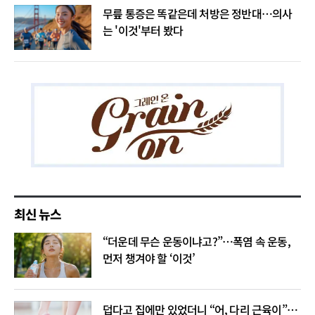
무릎 통증은 똑같은데 처방은 정반대…의사
는 '이것'부터 봤다
최신 뉴스
“더운데 무슨 운동이냐고?”…폭염 속 운동,
먼저 챙겨야 할 ‘이것’
덥다고 집에만 있었더니 “어, 다리 근육이”…