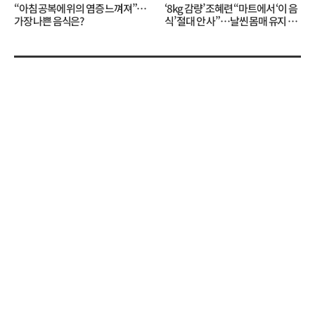
“아침 공복에 위의 염증 느껴져”…
‘8kg 감량’ 조혜련 “마트에서 ‘이 음
가장 나쁜 음식은?
식’ 절대 안 사”…날씬 몸매 유지 비
결?