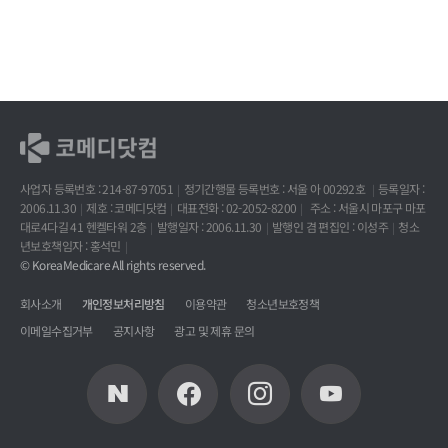
사업자 등록번호 : 214-87-97051
정기간행물 등록번호 : 서울 아 00292호
등록일자 :
2006.11.30
제호 : 코메디닷컴
대표전화 : 02-2052-8200
주소 : 서울시 마포구 마포
대로4다길 41 헨켈타워 2층
발행일자 : 2006.11.30
발행인 겸 편집인 : 이성주
청소
년보호책임자 : 홍석민
© KoreaMedicare All rights reserved.
회사소개
개인정보처리방침
이용약관
청소년보호정책
이메일수집거부
공지사항
광고 및 제휴 문의