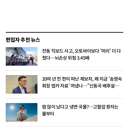
편집자 추천 뉴스
전동 킥보드 사고, 오토바이보다 '머리' 더 다
쳤다…뇌손상 위험 3.45배
20여 년 전 한미 떠난 제보자, 왜 지금 '송영숙
회장 법카 자료' 꺼냈나…"신동국 배후설은
음모론"
땀 많이 났다고 냉면 국물?…고혈압 환자는
물부터