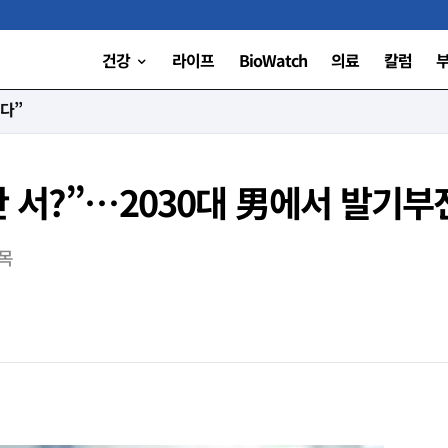
건강
라이프
BioWatch
의료
칼럼
 세운 ‘오전 8시의 기적’
 서?”…2030대 男에서 발기부전
지목