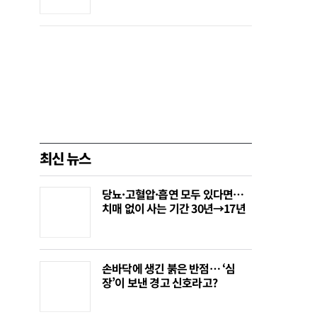
최신 뉴스
당뇨·고혈압·흡연 모두 있다면…
치매 없이 사는 기간 30년→17년
손바닥에 생긴 붉은 반점… ‘심
장’이 보낸 경고 신호라고?