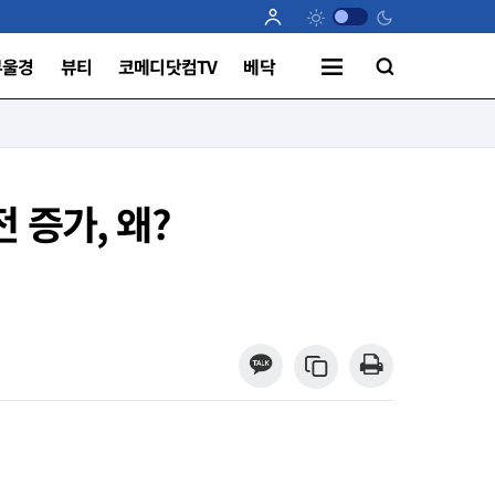
부울경
뷰티
코메디닷컴TV
베닥
 증가, 왜?