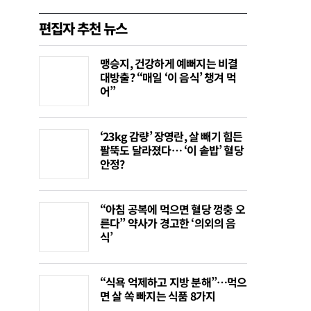
편집자 추천 뉴스
맹승지, 건강하게 예뻐지는 비결
대방출? “매일 ‘이 음식’ 챙겨 먹
어”
‘23kg 감량’ 장영란, 살 빼기 힘든
팔뚝도 달라졌다… ‘이 솥밥’ 혈당
안정?
“아침 공복에 먹으면 혈당 껑충 오
른다” 약사가 경고한 ‘의외의 음
식’
“식욕 억제하고 지방 분해”…먹으
면 살 쏙 빠지는 식품 8가지