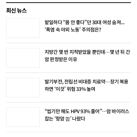
최신 뉴스
밭일하다 “몸 안 좋다”던 30대 여성 숨져...
‘폭염 속 야외 노동’ 주의점은?
지방간 몇 번 지적받았을 뿐인데⋯몇 년 뒤 간
암 판정받은 이유
발기부전, 전립선 비대증 치료약⋯장기 복용
하면 ‘이것’ 위험 33% 높여
“씹기만 해도 HPV 93% 줄어”…암 바이러스
잡는 ‘항암 껌’ 나왔다