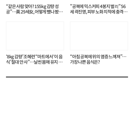
“같은 사람 맞아? 155kg 감량 성
"공복에 믹스커피 4봉지 벌컥" 56
공”…英 29세女, 어떻게 뺐나 봤더
세 곽진영, 피부 노화 지적에 충격…
니?
무슨 일?
‘8kg 감량’ 조혜련 “마트에서 ‘이 음
“아침 공복에 위의 염증 느껴져”…
식’ 절대 안 사”…날씬 몸매 유지 비
가장 나쁜 음식은?
결?