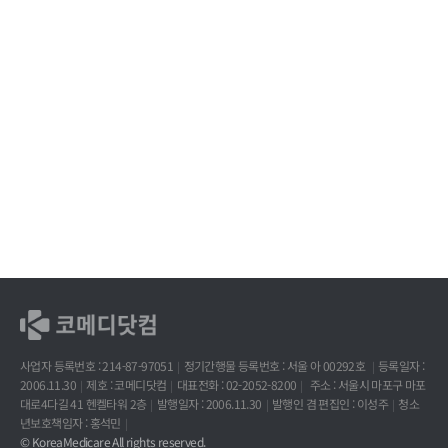
사업자 등록번호 : 214-87-97051
정기간행물 등록번호 : 서울 아 00292호
등록일자 :
2006.11.30
제호 : 코메디닷컴
대표전화 : 02-2052-8200
주소 : 서울시 마포구 마포
대로4다길 41 헨켈타워 2층
발행일자 : 2006.11.30
발행인 겸 편집인 : 이성주
청소
년보호책임자 : 홍석민
© KoreaMedicare All rights reserved.