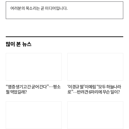
댓
글
쓰
기
많이 본 뉴스
“염증 생기고 간 굳어 간다”… 평소
‘이경규 딸’ 이예림 “모두 하늘나라
뭘 먹었길래?
로”⋯반려견 6마리에 무슨 일이?