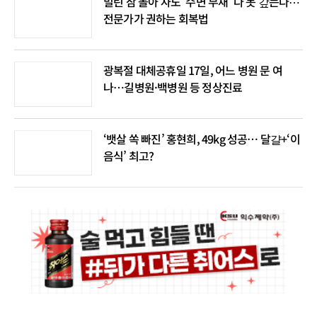
밀린 잠 몰아 자도 '수면 부채' 다 못 갚는다⋯
전문가가 권하는 회복법
광복절 대체공휴일 17일, 어느 병원 문 여
나…길병원·백병원 등 정상진료
‘뱃살 쏙 빠진’ 홍현희, 49kg 성공… 달걀+‘이
음식’ 최고?