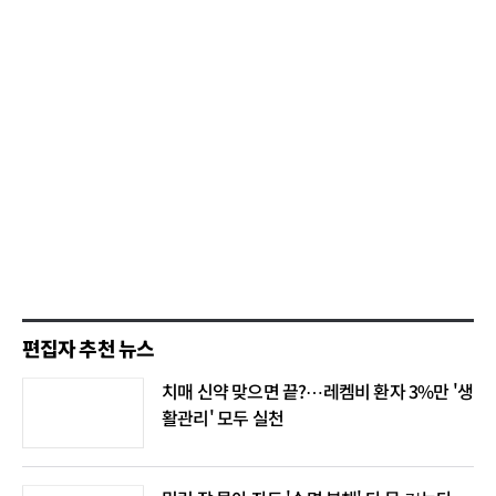
편집자 추천 뉴스
치매 신약 맞으면 끝?⋯레켐비 환자 3%만 '생
활관리' 모두 실천