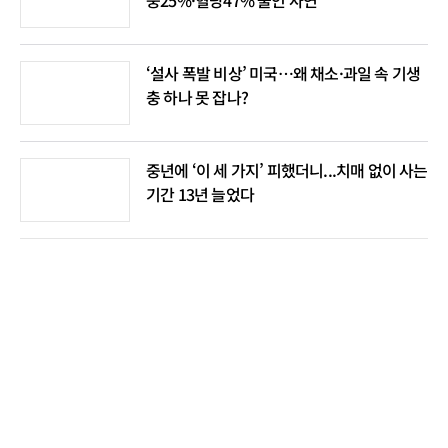
중25%·혈당47% 줄인 사연
‘설사 폭발 비상’ 미국…왜 채소·과일 속 기생
충 하나 못 잡나?
중년에 ‘이 세 가지’ 피했더니...치매 없이 사는
기간 13년 늘었다