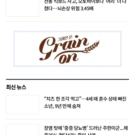
전동 킥보드 사고, 오토바이보다 '머리' 더 다
쳤다…뇌손상 위험 3.45배
최신 뉴스
“치즈 한 조각 먹고”…4세 때 혼수 상태 빠진
소년, 9년 만에 숨져
장염 탓에 ‘중증 당뇨병’ 드러난 주한미군...체