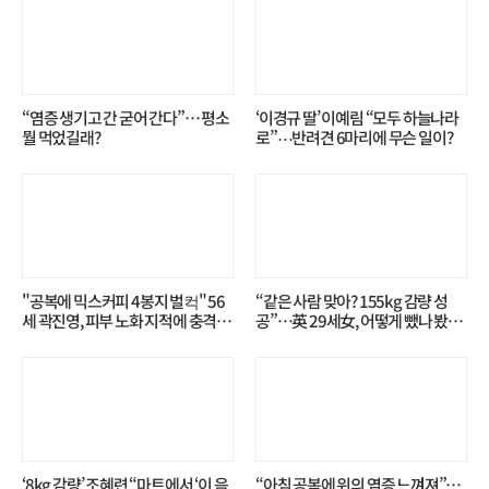
“염증 생기고 간 굳어 간다”… 평소
‘이경규 딸’ 이예림 “모두 하늘나라
뭘 먹었길래?
로”⋯반려견 6마리에 무슨 일이?
"공복에 믹스커피 4봉지 벌컥" 56
“같은 사람 맞아? 155kg 감량 성
세 곽진영, 피부 노화 지적에 충격…
공”…英 29세女, 어떻게 뺐나 봤더
무슨 일?
니?
‘8kg 감량’ 조혜련 “마트에서 ‘이 음
“아침 공복에 위의 염증 느껴져”…