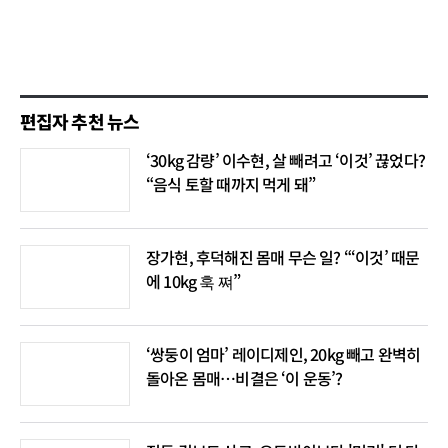
편집자 추천 뉴스
‘30kg 감량’ 이수현, 살 빼려고 ‘이것’ 끊었다?
“음식 토할 때까지 먹게 돼”
장가현, 후덕해진 몸매 무슨 일? “‘이것’ 때문
에 10kg 훅 쪄”
‘쌍둥이 엄마’ 레이디제인, 20kg 빼고 완벽히
돌아온 몸매…비결은 ‘이 운동’?