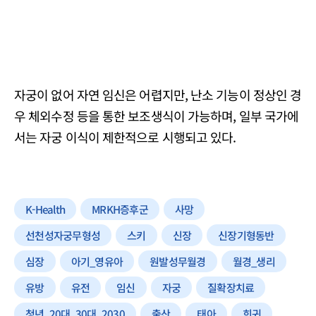
자궁이 없어 자연 임신은 어렵지만, 난소 기능이 정상인 경
우 체외수정 등을 통한 보조생식이 가능하며, 일부 국가에
서는 자궁 이식이 제한적으로 시행되고 있다.
K-Health
MRKH증후군
사망
선천성자궁무형성
스키
신장
신장기형동반
심장
아기_영유아
원발성무월경
월경_생리
유방
유전
임신
자궁
질확장치료
청년_20대_30대_2030
출산
태아
희귀