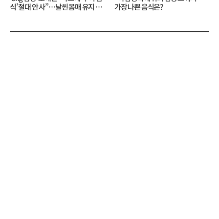
식’ 절대 안 사”…날씬 몸매 유지 비
가장 나쁜 음식은?
결?