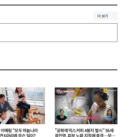
더 보기
’ 이예림 “모두 하늘나라
"공복에 믹스커피 4봉지 벌컥" 56세
 6마리에 무슨 일이?
곽진영, 피부 노화 지적에 충격…무슨