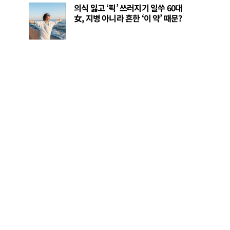
의식 잃고 ‘픽’ 쓰러지기 일쑤 60대
女, 지병 아니라 흔한 ‘이 약’ 때문?