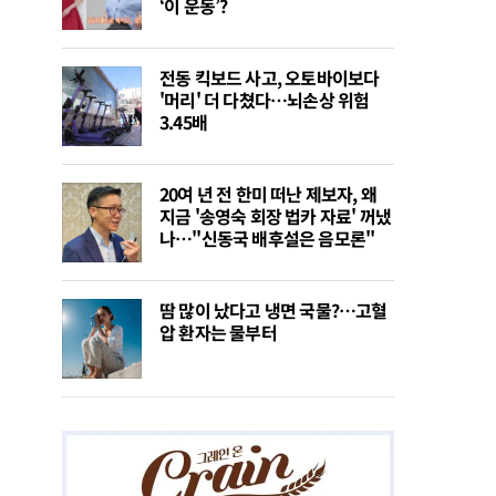
‘이 운동’?
전동 킥보드 사고, 오토바이보다
'머리' 더 다쳤다…뇌손상 위험
3.45배
20여 년 전 한미 떠난 제보자, 왜
지금 '송영숙 회장 법카 자료' 꺼냈
나…"신동국 배후설은 음모론"
땀 많이 났다고 냉면 국물?…고혈
압 환자는 물부터