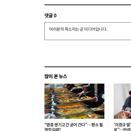
댓글
0
댓
글
쓰
기
많이 본 뉴스
“염증 생기고 간 굳어 간다”… 평소 뭘
‘이경규 딸
먹었길래?
로”⋯반려견