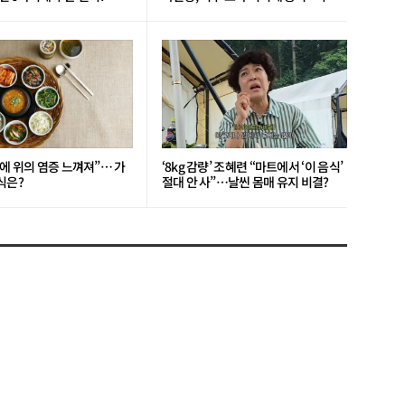
일?
에 위의 염증 느껴져”… 가
‘8kg 감량’ 조혜련 “마트에서 ‘이 음식’
식은?
절대 안 사”…날씬 몸매 유지 비결?