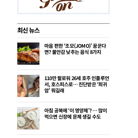
최신 뉴스
마음 편한 ‘조모(JOMO)’ 꿈꾼다
면? 불안감 낮추는 음식 8가지
110만 팔로워 26세 호주 인플루언
서, 호스피스로… 진단받은 ‘희귀
암’ 뭐길래
아침 공복에 ‘이 영양제’? … 많이
먹으면 신장에 문제 생길 수도