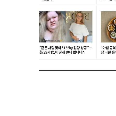
“같은 사람 맞아? 155kg 감량 성공”…
“아침 공복
英 29세女, 어떻게 뺐나 봤더니?
장 나쁜 음