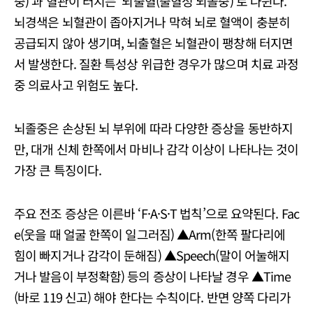
중)’과 혈관이 터지는 ‘뇌출혈(출혈성 뇌졸중)’로 나뉜다.
뇌경색은 뇌혈관이 좁아지거나 막혀 뇌로 혈액이 충분히
공급되지 않아 생기며, 뇌출혈은 뇌혈관이 팽창해 터지면
서 발생한다. 질환 특성상 위급한 경우가 많으며 치료 과정
중 의료사고 위험도 높다.
뇌졸중은 손상된 뇌 부위에 따라 다양한 증상을 동반하지
만, 대개 신체 한쪽에서 마비나 감각 이상이 나타나는 것이
가장 큰 특징이다.
주요 전조 증상은 이른바 ‘F·A·S·T 법칙’으로 요약된다. Fac
e(웃을 때 얼굴 한쪽이 일그러짐) ▲Arm(한쪽 팔다리에
힘이 빠지거나 감각이 둔해짐) ▲Speech(말이 어눌해지
거나 발음이 부정확함) 등의 증상이 나타날 경우 ▲Time
(바로 119 신고) 해야 한다는 수칙이다. 반면 양쪽 다리가