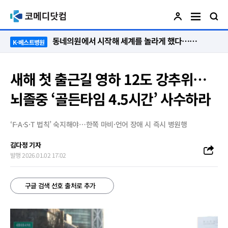
“절대 먼저 말하지 않아요. 대신 먼저 듣습니다”
K-베스트병원
새해 첫 출근길 영하 12도 강추위…
뇌졸중 ‘골든타임 4.5시간’ 사수하라
‘F·A·S·T 법칙’ 숙지해야…한쪽 마비·언어 장애 시 즉시 병원행
김다정 기자
발행 2026.01.02 17:02
구글 검색 선호 출처로 추가