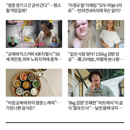
“염증 생기고 간 굳어 간다”… 평소
‘이경규 딸’ 이예림 “모두 하늘나라
뭘 먹었길래?
로”⋯반려견 6마리에 무슨 일이?
"공복에 믹스커피 4봉지 벌컥" 56
“같은 사람 맞아? 155kg 감량 성
세 곽진영, 피부 노화 지적에 충격…
공”…英 29세女, 어떻게 뺐나 봤더
무슨 일?
니?
“아침 공복에 위의 염증 느껴져”…
‘8kg 감량’ 조혜련 “마트에서 ‘이 음
가장 나쁜 음식은?
식’ 절대 안 사”…날씬 몸매 유지 비
결?