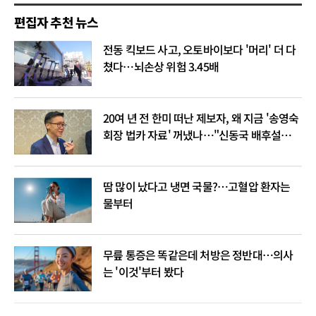
편집자 추천 뉴스
전동 킥보드 사고, 오토바이보다 '머리' 더 다
쳤다…뇌손상 위험 3.45배
20여 년 전 한미 떠난 제보자, 왜 지금 '송영숙
회장 법카 자료' 꺼냈나…"신동국 배후설은
음모론"
땀 많이 났다고 냉면 국물?…고혈압 환자는
물부터
무릎 통증은 똑같은데 처방은 정반대…의사
는 '이것'부터 봤다