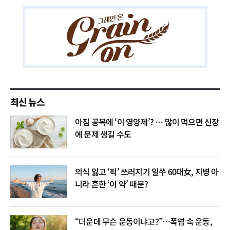
최신 뉴스
아침 공복에 ‘이 영양제’? … 많이 먹으면 신장
에 문제 생길 수도
의식 잃고 ‘픽’ 쓰러지기 일쑤 60대女, 지병 아
니라 흔한 ‘이 약’ 때문?
“더운데 무슨 운동이냐고?”…폭염 속 운동,