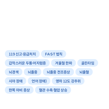
119 신고·응급처치
F·A·S·T 법칙
갑작스러운 두통·어지럼증
겨울철 한파
골든타임
뇌경색
뇌졸중
뇌졸중 전조증상
뇌출혈
시야 장애
언어 장애)
영하 12도 강추위
한쪽 마비 증상
혈관 수축·혈압 상승