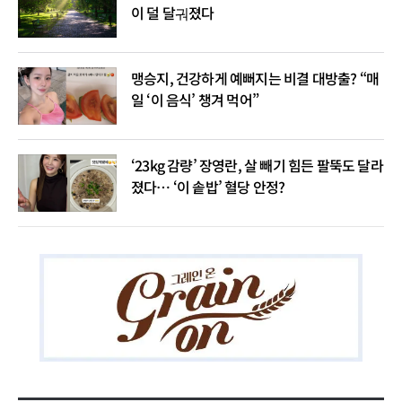
이 덜 달궈졌다
맹승지, 건강하게 예뻐지는 비결 대방출? “매
일 ‘이 음식’ 챙겨 먹어”
‘23kg 감량’ 장영란, 살 빼기 힘든 팔뚝도 달라
졌다… ‘이 솥밥’ 혈당 안정?