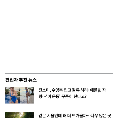
편집자 추천 뉴스
전소미, 수영복 입고 잘록 허리+애플힙 자
랑…‘이 운동’ 꾸준히 한다고?
같은 서울인데 왜 더 뜨거울까…나무 많은 곳