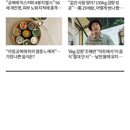
"공복에 믹스커피 4봉지 벌컥" 56
“같은 사람 맞아? 155kg 감량 성
세 곽진영, 피부 노화 지적에 충격…
공”…英 29세女, 어떻게 뺐나 봤더
무슨 일?
니?
“아침 공복에 위의 염증 느껴져”…
‘8kg 감량’ 조혜련 “마트에서 ‘이 음
가장 나쁜 음식은?
식’ 절대 안 사”…날씬 몸매 유지 비
결?