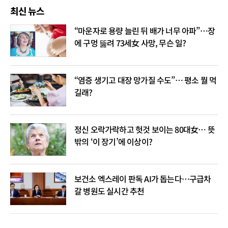
최신 뉴스
“마운자로 용량 늘린 뒤 배가 너무 아파”…장
에 구멍 뚫려 73세女 사망, 무슨 일?
“염증 생기고 대장 망가질 수도”… 평소 뭘 먹
길래?
정신 오락가락하고 헛것 보이는 80대女… 뜻
밖의 ‘이 장기’에 이상이?
보건소 엑스레이 판독 AI가 돕는다…구급차
갈 병원도 실시간 추천