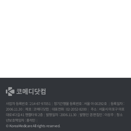
사업자 등록번호 : 214-87-97051
정기간행물 등록번호 : 서울 아 00292호
등록일자 :
2006.11.30
제호 : 코메디닷컴
대표전화 : 02-2052-8200
주소 : 서울시 마포구 마포
대로4다길 41 헨켈타워 2층
발행일자 : 2006.11.30
발행인 겸 편집인 : 이성주
청소
년보호책임자 : 홍석민
© KoreaMedicare All rights reserved.