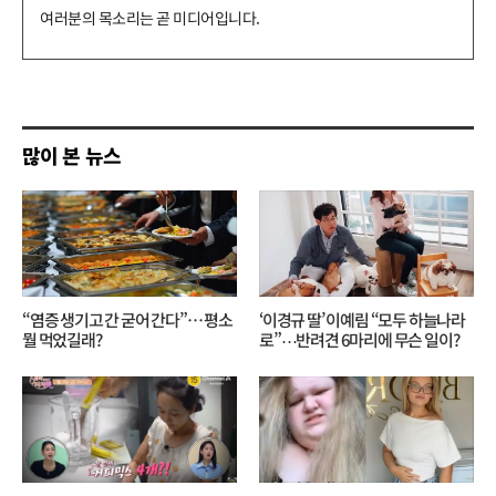
댓
글
쓰
기
많이 본 뉴스
“염증 생기고 간 굳어 간다”… 평소
‘이경규 딸’ 이예림 “모두 하늘나라
뭘 먹었길래?
로”⋯반려견 6마리에 무슨 일이?